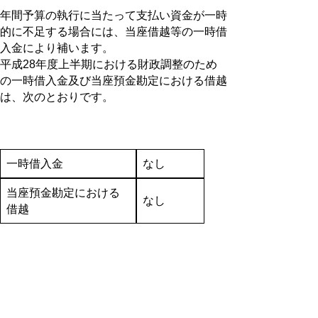
年間予算の執行に当たって支払い資金が一時
的に不足する場合には、当座借越等の一時借
入金により補います。
平成28年度上半期における財政調整のため
の一時借入金及び当座預金勘定における借越
は、次のとおりです。
一時借入金
なし
当座預金勘定における
なし
借越
▲ページ上部に戻る
と
個人情報保護
|
リンクについて
|
著作権に