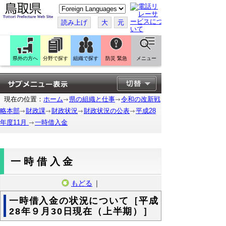
こ
の
ペ
読み上げ
大
元
ー
ジ
を
翻
訳
県外の方へ
分野で探す
組織で探す
防災 緊急
メニュー
す
る
現在の位置：
ホーム
県の組織と仕事
令和の改新戦
略本部
財政課
財政状況
財政状況の公表
平成28
年度11月
一時借入金
一時借入金
もどる
｜
一時借入金の状況について［平成
28年９月30日現在（上半期）］