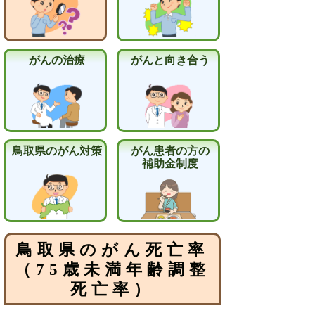
がんの治療
がんと向き合う
鳥取県のがん対策
がん患者の方の
補助金制度
鳥取県のがん死亡率
（75歳未満年齢調整
死亡率）