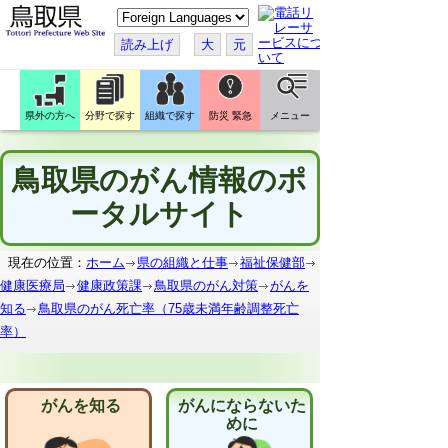
こ
の
ペ
読み上げ
大
元
ー
ジ
を
翻
訳
県外の方へ
分野で探す
組織で探す
防災 緊急
メニュー
す
る
鳥取県のがん情報のポ
ータルサイト
現在の位置：
ホーム
県の組織と仕事
福祉保健部
健康医療局
健康政策課
鳥取県のがん対策
がんを
知る
鳥取県のがん死亡率（75歳未満年齢調整死亡
率）
がんを知る
がんにならないた
めに