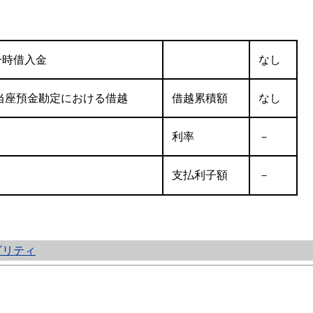
一時借入金
なし
当座預金勘定における借越
借越累積額
なし
利率
－
支払利子額
－
ビリティ