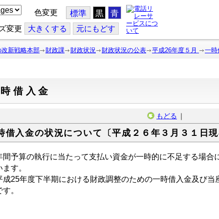
色変更
標準
黒
青
ズ変更
大
きくする
元
にもどす
の改新戦略本部
財政課
財政状況
財政状況の公表
平成26年度５月
一時
一時借入金
もどる
｜
時借入金の状況について〔平成２６年３月３１日現
間予算の執行に当たって支払い資金が一時的に不足する場合に
います。
成25年度下半期における財政調整のための一時借入金及び当
です。