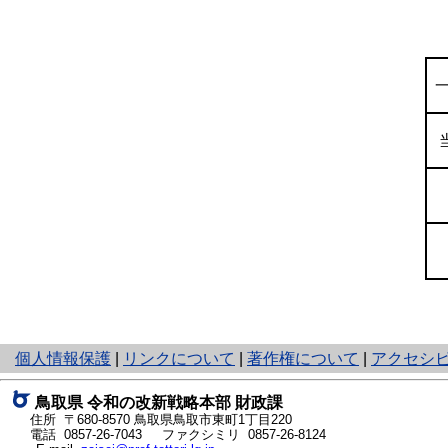
と
個人情報保護
|
リンクについて
|
著作権について
|
アクセシ
り
ネ
鳥取県
令和の改新戦略本部
財政課
ッ
住所 〒680-8570
鳥取県鳥取市東町1丁目220
ト
電話
0857-26-7043
ファクシミリ 0857-26-8124