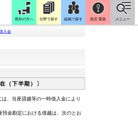
県外の方へ
分野で探す
組織で探す
防災 緊急
メニュー
借入金
在（下半期）〕
は、当座貸越等の一時借入金により
座預金勘定における借越は、次のとお