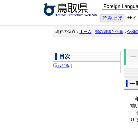
こ
の
ペ
ー
読み上げ
サイ
ジ
を
翻
現在の位置：
ホーム
県の組織と仕事
令和
訳
す
る
目次
もどる
｜
一
年
補
平
り