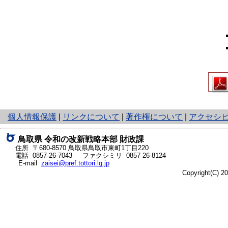
と
個人情報保護
|
リンクについて
|
著作権について
|
アクセシ
り
ネ
鳥取県
令和の改新戦略本部
財政課
ッ
住所 〒680-8570
鳥取県鳥取市東町1丁目220
ト
電話
0857-26-7043
ファクシミリ 0857-26-8124
E-mail
zaisei@pref.tottori.lg.jp
へ
Copyright(C) 
の