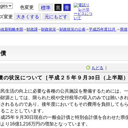
色変更
標準
黒
青
ズ変更
大
きくする
元
にもどす
の改新戦略本部
財政課
財政状況
財政状況の公表
平成25年度11月
県債
県債
もどる
｜
債の状況について［平成２５年９月30日（上半期
民生活の向上に必要な各種の公共施設を整備するためには、一
の財源としては、限られた税や交付税等の収入のみでは賄いき
用されるものであり、後年度においてもその費用を負担しても
てることとしています。
25年９月30日現在の一般会計債と特別会計債を合わせた県債現在
より16億1,216万円の増加となっています。