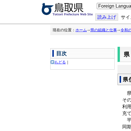
こ
の
ペ
ー
読み上げ
サイ
ジ
を
翻
現在の位置：
ホーム
県の組織と仕事
令和
訳
す
る
目次
もどる
｜
県
県
そ
利
充
平成
同期