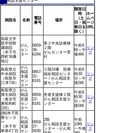
相談支援センター
開室日
時
ホー
電話
（土
ムペ
病院名
名称
場所
番号
日・祝
ージ
祭日を
URL
除く）
烏取大学
医学部附
第２中央診療棟
がん
0859-
午前9
属病院
２階
リン
セン
38-
時～午
（米子市
がんセンター受
ク
ター
6294
後4時
西町36番
付
地1)
がん
鳥取県立
２階24番 医療
午前8
相談
0857-
中央病院
福祉相談センタ
時30
リン
支援
32-
（鳥取市
ー / がん相談支
分～午
ク
セン
8181
江津730）
援センター
後5時
ター
鳥取県立
がん
午前8
厚生病院
相談
0858-
患者支援棟１階
時30
リン
（倉吉市
支援
22-
がん相談支援セ
分～午
ク
東昭和町
セン
8181
ンター
後5時
150）
ター
(独)米子医
療センタ
がん
2階
午前
ー
相談
0859-
がん相談支援セ
10時
リン
（米子市
支援
37-
ンター・がん相
～午後
ク
車尾4丁目
セン
3930
談室
3時