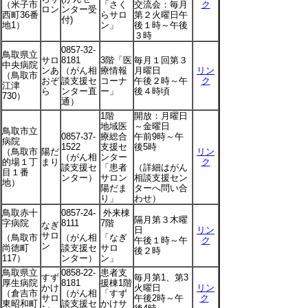
（米子市
「さく
交流会：毎月
ク
ロン
ンター受
西町36番
らサロ
第２火曜日午
付)
地1）
ン」
後１時～午後
３時
0857-32-
鳥取県立
サロ
8181
3階「医
毎月１回第３
中央病院
ンあ
（がん相
療情報
月曜日
リン
（鳥取市
おぞ
談支援セ
コーナ
午後２時～午
ク
江津
ら
ンター直
ー」
後４時頃
730）
通）
1階
開放：月曜日
地域医
～金曜日
鳥取市立
0857-37-
療総合
午前9時～午
病院
1522
支援セ
後5時
（鳥取市
陽だ
リン
（がん相
ンター
的場１丁
まり
ク
談支援セ
「患者
（詳細はがん
目１番
ンター）
サロン
相談支援セン
地）
陽だま
ターへ問い合
り」
わせ）
鳥取赤十
0857-24-
外来棟
隔月第３木曜
字病院
8111
7階
なぎ
日
リン
サロ
（鳥取市
（がん相
「なぎ
午後１時～午
ク
ン
尚徳町
談支援セ
サロ
後２時
117）
ンター）
ン」
鳥取県立
0858-22-
患者支
すず
毎月第1、第3
厚生病院
8181
援棟1階
かけ
火曜日
リン
（倉吉市
（がん相
「すず
サロ
午後2時～午
ク
東昭和町
談支援セ
かけサ