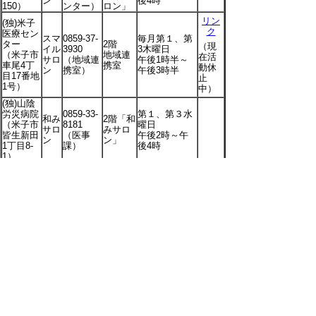
ン
後4時
150）
ンター）
ロン」
リン
(独)米子
ク
医療セン
スマ
0859-37-
毎月第１、第
ター
2階
（現
イル
3930
3木曜日
（米子市
地域連
在活
サロ
（地域連
午後1時半～
車尾4丁
携室
動休
ン
携室）
午後3時半
目17番地
止
1号）
中）
(独)山陰
労災病院
0859-33-
第１、第３水
和み
2階「和
（米子市
8181
曜日
サロ
みサロ
皆生新田
（医事
午後2時～午
ン
ン」
1丁目8-
課）
後4時
1）
※サロンの開催日時の詳細については、お問合せ先に
お尋ねください。
その他
日本対がん協会 がん相談ホットライン
⇒
https://www.jcancer.jp/activity/consultation-life/
関連バナー