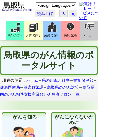
こ
の
ペ
読み上げ
大
元
ー
ジ
を
翻
訳
県外の方へ
分野で探す
組織で探す
防災 緊急
メニュー
す
る
鳥取県のがん情報のポ
ータルサイト
現在の位置：
ホーム
県の組織と仕事
福祉保健部
健康医療局
健康政策課
鳥取県のがん対策
鳥取県
内のがん相談支援室及びがん患者サロン一覧
がんを知る
がんにならないた
めに