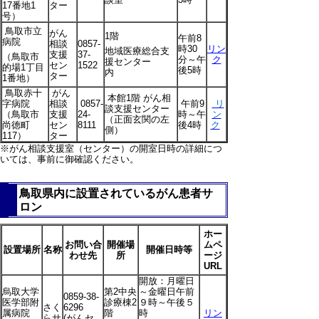
17番地1
ター
号）
鳥取市立
がん
1階
午前8
病院
相談
0857-
時30
リン
地域医療総合支
支援
37-
（鳥取市
分～午
ク
援センター
セン
1522
的場1丁目
後5時
内
ター
1番地）
鳥取赤十
がん
本館1階 がん相
字病院
相談
0857-
午前9
リ
談支援センター
（鳥取市
支援
24-
時～午
ン
（正面玄関の左
尚徳町
セン
8111
後4時
ク
側）
117）
ター
※がん相談支援室（センター）の開室日時の詳細につ
いては、事前に御確認ください。
鳥取県内に設置されているがん患者サ
ロン
ホー
お問い合
開催場
ムペ
設置場所
名称
開催日時等
わせ先
所
ージ
URL
開放：月曜日
烏取大学
第2中央
～金曜日午前
0859-38-
医学部附
診療棟2
９時～午後５
さく
6296
属病院
階
時
リン
らサ
(がんセ