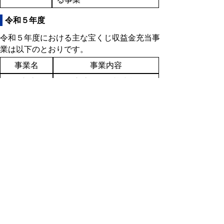
令和５年度
令和５年度における主な宝くじ収益金充当事
業は以下のとおりです。
事業名
事業内容
国際交流推
国際交流、国際協力施策を
進事業
推進する事業
市町村振興
市町村振興対策を行う団体
事業
に対する交付金事業
総合行政・
公的個人認証サービスとし
住基ネット
て電子申請に係る本人確認
ワーク運営
のための基盤の整備事業
事業
文化政策課
文化行政推進のための事業
管理運営費