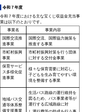
令和７年度
令和７年度における主な宝くじ収益金充当事
業は以下のとおりです。
事業名
事業内容
国際交流推
国際交流、国際協力施策を
進事業
推進する事業
市町村振興
市町村振興対策を行う団体
事業
に対する交付金事業
保育サービ
様々な保育需要に対応し、
ス多様化促
子どもを生み育てやすい環
進事業
境を整備する事業
生活バス路線の運行維持を
図るため、バス事業者等が
地域バス交
運行する広域路線に対
通等体系整
備支援事業
し運行費等の助成を行う事