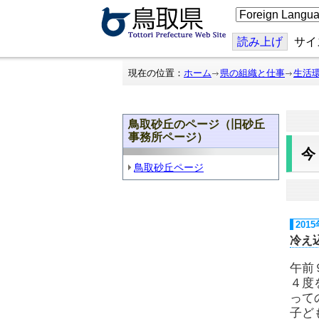
こ
の
ペ
ー
読み上げ
サイ
ジ
を
翻
現在の位置：
ホーム
県の組織と仕事
生活
訳
す
る
鳥取砂丘のページ（旧砂丘
事務所ページ）
鳥取砂丘ページ
201
冷え
午前
４度
って
子ど