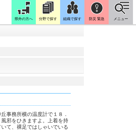
県外の方へ
分野で探す
組織で探す
防災 緊急
メニュー
砂丘事務所横の温度計で１８．
と風邪をひきますよ。上着を持
ていて、裸足ではしゃいでいる