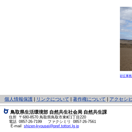
砂丘事務
と
個人情報保護
|
リンクについて
|
著作権について
|
アクセシ
り
ネ
鳥取県生活環境部 自然共生社会局 自然共生課
ッ
住所 〒680-8570
鳥取県鳥取市東町1丁目220
ト
電話
0857-26-7199
ファクシミリ 0857-26-7561
E-mail
shizen-kyousei@pref.tottori.lg.jp
へ