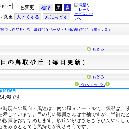
色変更
標準
黒
青
ズ変更
大
きくする
元
にもどす
環境部
自然共生課
鳥取砂丘ページ
今日の鳥取砂丘（毎日更新）
もどる
｜
今日の鳥取砂丘（毎日更新）
もどる
｜
ブログトップへ
5年10月6日
込む朝です
９時現在の風向・風速は、南の風３メートルで、気温は、
を示しています。目の前の職員さんは半袖ですが、半袖だ
の散策をおすすめします。砂丘の砂はさらさらひんやりし
もをみるととても気持ちが良さそうです。