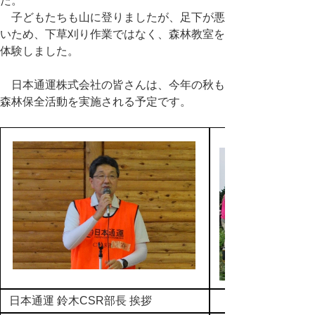
た。
子どもたちも山に登りましたが、足下が悪
いため、下草刈り作業ではなく、森林教室を
体験しました。
日本通運株式会社の皆さんは、今年の秋も
森林保全活動を実施される予定です。
日本通運 鈴木CSR部長 挨拶
下刈り作業の注