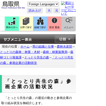
こ
の
ペ
読み上げ
大
元
ー
ジ
を
翻
訳
県外の方へ
分野で探す
組織で探す
防災 緊急
メニュー
す
る
現在の位置：
ホーム
県の組織と仕事
農林水産部
とっとりの森林・林業・木材
森林・林業振興局
森
林づくり推進課
とっとり共生の森
「とっとり共生
の森」参画企業の活動状況
「とっとり共生の森」参
画企業の活動状況
「とっとり共生の森」の最近の動きと参画企業の
取り組み状況を御紹介します。