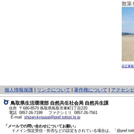
散策
砂丘事務
と
個人情報保護
|
リンクについて
|
著作権について
|
アクセシ
り
ネ
鳥取県生活環境部 自然共生社会局 自然共生課
ッ
住所 〒680-8570
鳥取県鳥取市東町1丁目220
ト
電話
0857-26-7199
ファクシミリ 0857-26-7561
E-mail
shizen-kyousei@pref.tottori.lg.jp
へ
の
「メールでの問い合わせについてお願い」
ドメイン指定受信・拒否などの設定をされている場合は、「@pref.tottor