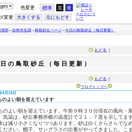
色変更
標準
黒
青
ズ変更
大
きくする
元
にもどす
環境部
自然共生課
鳥取砂丘ページ
今日の鳥取砂丘（毎日更新）
もどる
｜
今日の鳥取砂丘（毎日更新）
もどる
｜
ブログトップへ
5年4月24日
ちのよい朝を迎えています
ちのよい朝を迎えています。午前９時３０分現在の風向・
、気温は、砂丘事務所横の温度計で２１．７度を示してま
水は減り小さくなりつつあります。砂は白くさらさらでな
ください。帽子、サングラスの出番がやってきました。こ