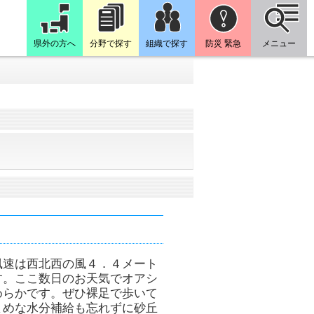
県外の方へ
分野で探す
組織で探す
防災 緊急
メニュー
風速は西北西の風４．４メート
す。ここ数日のお天気でオアシ
めらかです。ぜひ裸足で歩いて
まめな水分補給も忘れずに砂丘