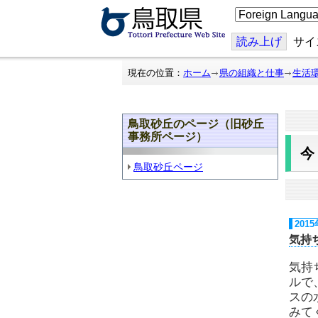
こ
の
ペ
ー
読み上げ
サイ
ジ
を
翻
現在の位置：
ホーム
県の組織と仕事
生活
訳
す
る
鳥取砂丘のページ（旧砂丘
事務所ページ）
鳥取砂丘ページ
201
気持
気持
ルで
スの
みて