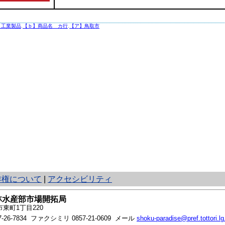
】工業製品
,
【ｂ】商品名 カ行
,
【ア】鳥取市
作権について
|
アクセシビリティ
林水産部市場開拓局
東町1丁目220
7-26-7834
ファクシミリ 0857-21-0609 メール
shoku-paradise@pref.tottori.lg