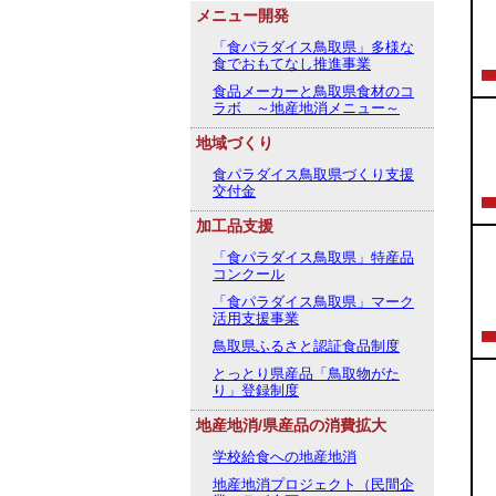
メニュー開発
「食パラダイス鳥取県」多様な
食でおもてなし推進事業
食品メーカーと鳥取県食材のコ
ラボ ～地産地消メニュー～
地域づくり
食パラダイス鳥取県づくり支援
交付金
加工品支援
「食パラダイス鳥取県」特産品
コンクール
「食パラダイス鳥取県」マーク
活用支援事業
鳥取県ふるさと認証食品制度
とっとり県産品「鳥取物がた
り」登録制度
地産地消/県産品の消費拡大
学校給食への地産地消
地産地消プロジェクト（民間企