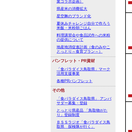
業コラボ企画）
県産米の消費拡大
星空舞のブランド化
夏休みチャレンジ自分で作ろう
米飯・米粉朝ごはん
料理講習会や食品試作への米粉
の提供について
地産地消促進計画（食のみやこ
とっとり～食育プラン～）
パンフレット・PR資材
「食パラダイス鳥取県」マーク
活用支援事業
各種PRパンフレット
その他
「食パラダイス鳥取県」 アンバ
サダー募集・登録
とっとり県産品 「鳥取物がた
り」登録制度
ＢＳＳラジオ「食パラダイス鳥
取県 探検隊が行く」