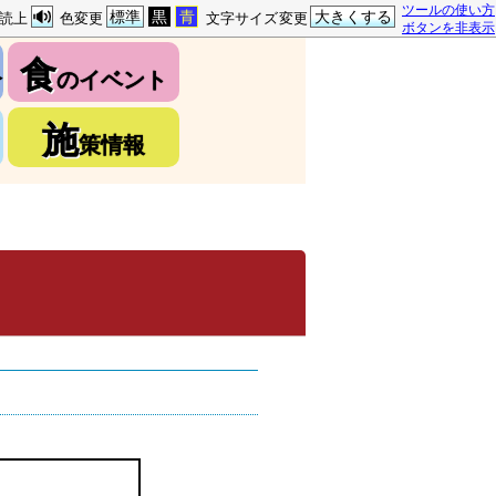
ツールの使い方
標準
黒
青
大きくする
読上
色変更
文字サイズ変更
ボタンを非表示
食
介
のイベント
施
策情報