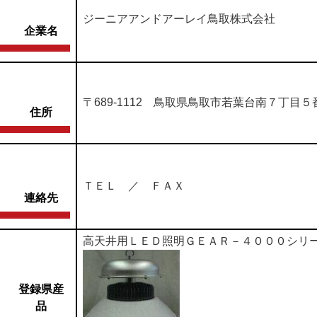
ジーニアアンドアーレイ鳥取株式会社
企業名
〒689-1112 鳥取県鳥取市若葉台南７丁目
住所
ＴＥＬ ／ ＦＡＸ
連絡先
高天井用ＬＥＤ照明ＧＥＡＲ－４０００シリ
登録県産
品