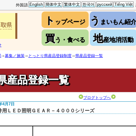
English
簡体中文
繁体中文
한국어
русский
Tiếng Việt
外国語
ト
う
ップページ
まいもん紹
買
地
う・食べる
産地消活動
せ
課
募集／施策
とっとり県産品登録制度
県産品登録一覧
県産品登録一覧
ブログトップへ
5年4月7日
井用ＬＥＤ照明ＧＥＡＲ－４０００シリーズ