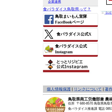
企業連携
食パラダイス鳥取県って？
in
【12
鳥取まいもん宣隊
FaceBookページ
食パラダイス公式X
食パラダイス公式
Instagram
と
個人情報保護
|
リンクについて
|
著
り
ネ
鳥取県商工労働部兼 農
ッ
住所 〒680-8570
鳥取県鳥取市
ト
食パラダイス推進課 電話
085