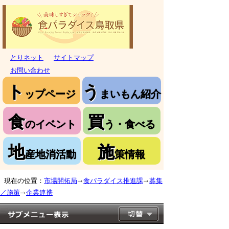
とりネット
サイトマップ
お問い合わせ
ト
う
ップページ
まいもん紹介
食
買
のイベント
う・食べる
地
施
産地消活動
策情報
現在の位置：
市場開拓局
食パラダイス推進課
募集
／施策
企業連携