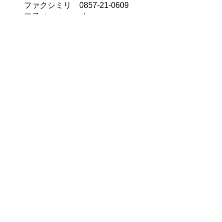
ファクシミリ 0857-21-0609
電子メール
syoku-
paradise@pref.tottori.lg.jp
▲ページ上部に戻る
と
個人情報保護
|
リンクについて
|
著作権に
り
ついて
|
アクセシビリティ
ネ
鳥取県商工労働部兼 農林水産
ッ
部市場開拓局
住所 〒680-8570
ト
鳥取県鳥取市東町1丁目220
食パラダイス推進課 電話
0857-26-
へ
7834
ファクシミリ 0857-21-0609 メール
shoku-
paradise@pref.tottori.lg.jp
の
販路拡大・輸出促進課 電話
ファクシミリ
0857-21-0609 メール
hanro-
yusyutsu@pref.tottori.lg.jp