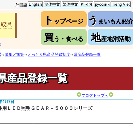
English
簡体中文
繁体中文
한국어
русский
Tiếng Việt
外国語
ト
う
ップページ
まいもん紹
買
地
う・食べる
産地消活動
せ
課
募集／施策
とっとり県産品登録制度
県産品登録一覧
県産品登録一覧
ブログトップへ
5年4月7日
井用ＬＥＤ照明ＧＥＡＲ－５０００シリーズ