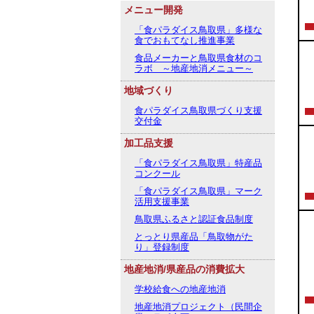
メニュー開発
「食パラダイス鳥取県」多様な
食でおもてなし推進事業
食品メーカーと鳥取県食材のコ
ラボ ～地産地消メニュー～
地域づくり
食パラダイス鳥取県づくり支援
交付金
加工品支援
「食パラダイス鳥取県」特産品
コンクール
「食パラダイス鳥取県」マーク
活用支援事業
鳥取県ふるさと認証食品制度
とっとり県産品「鳥取物がた
り」登録制度
地産地消/県産品の消費拡大
学校給食への地産地消
地産地消プロジェクト（民間企