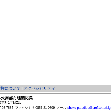
作権について
|
アクセシビリティ
林水産部市場開拓局
東町1丁目220
7-26-7834
ファクシミリ 0857-21-0609 メール
shoku-paradise@pref.tottori.lg