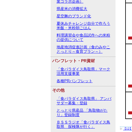
業コラボ企画）
県産米の消費拡大
星空舞のブランド化
夏休みチャレンジ自分で作ろう
米飯・米粉朝ごはん
料理講習会や食品試作への米粉
の提供について
地産地消促進計画（食のみやこ
とっとり～食育プラン～）
パンフレット・PR資材
「食パラダイス鳥取県」マーク
活用支援事業
各種PRパンフレット
その他
「食パラダイス鳥取県」 アンバ
サダー募集・登録
とっとり県産品 「鳥取物がた
り」登録制度
ＢＳＳラジオ「食パラダイス鳥
取県 探検隊が行く」
in
【12