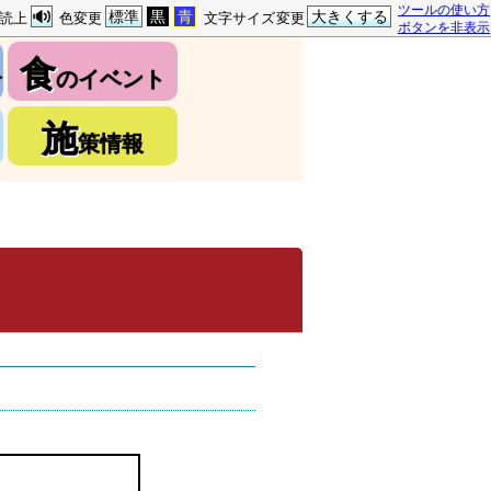
ツールの使い方
標準
黒
青
大きくする
読上
色変更
文字サイズ変更
ボタンを非表示
食
介
のイベント
施
策情報