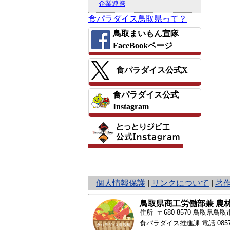
企業連携
食パラダイス鳥取県って？
鳥取まいもん宣隊
FaceBookページ
食パラダイス公式X
食パラダイス公式
Instagram
と
個人情報保護
|
リンクについて
|
著
り
ネ
鳥取県商工労働部兼 農
ッ
住所 〒680-8570
鳥取県鳥取市
ト
食パラダイス推進課 電話
085