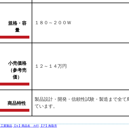
１８０～２００Ｗ
規格・容
量
小売価格
１２～１４万円
（参考売
価）
製品設計・開発・信頼性試験・製造まで全て
商品特性
ています。
】工業製品
,
【ｂ】商品名 カ行
,
【ア】鳥取市