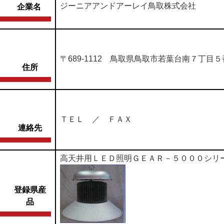
ジーニアアンドアーレイ鳥取株式会社
企業名
〒689-1112 鳥取県鳥取市若葉台南７丁目
住所
ＴＥＬ ／ ＦＡＸ
連絡先
高天井用ＬＥＤ照明ＧＥＡＲ－５０００シリ
登録県産
品