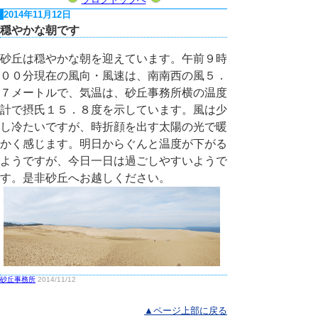
2014年11月12日
穏やかな朝です
砂丘は穏やかな朝を迎えています。午前９時
００分現在の風向・風速は、南南西の風５．
７メートルで、気温は、砂丘事務所横の温度
計で摂氏１５．８度を示しています。風は少
し冷たいですが、時折顔を出す太陽の光で暖
かく感じます。明日からぐんと温度が下がる
ようですが、今日一日は過ごしやすいようで
す。是非砂丘へお越しください。
砂丘事務所
2014/11/12
▲ページ上部に戻る