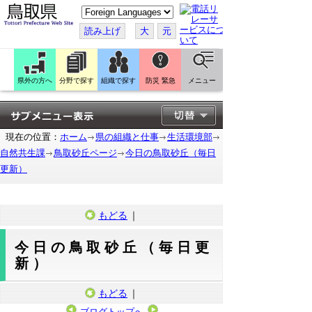
こ
の
ペ
読み上げ
大
元
ー
ジ
を
翻
訳
県外の方へ
分野で探す
組織で探す
防災 緊急
メニュー
す
る
現在の位置：
ホーム
県の組織と仕事
生活環境部
自然共生課
鳥取砂丘ページ
今日の鳥取砂丘（毎日
更新）
もどる
｜
今日の鳥取砂丘（毎日更
新）
もどる
｜
ブログトップへ