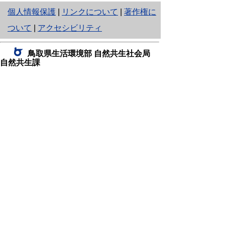
と
個人情報保護
|
リンクについて
|
著作権に
り
ついて
|
アクセシビリティ
ネ
鳥取県生活環境部 自然共生社会局
ッ
自然共生課
住所 〒680-8570
ト
鳥取県鳥取市東町1丁目220
へ
電話
0857-26-7199
ファクシミリ 0857-26-7561
の
E-mail
shizen-kyousei@pref.tottori.lg.jp
「メールでの問い合わせについてお願い」
ドメイン指定受信・拒否などの設定をされてい
る場合は、「@pref.tottori.lg.jp」からの電子メールを
受信可能な設定としてください。
鳥取砂丘レンジャー詰所
住所 〒689-0105
鳥取市福部町湯山2164-661
（一般財団法人自然公園財団鳥取支部
内）
電話
22-0581
0582
,
0583