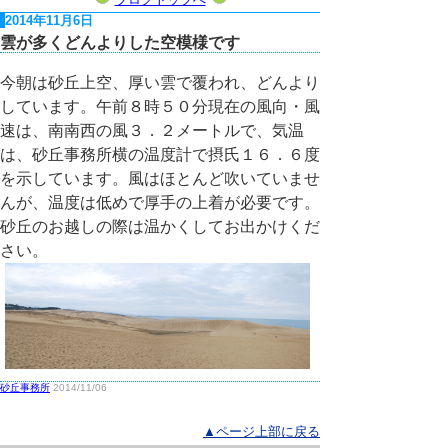
2014年11月6日
雲が多くどんよりした空模様です
今朝は砂丘上空、厚い雲で覆われ、どんより
しています。午前８時５０分現在の風向・風
速は、南南西の風３．２メートルで、気温
は、砂丘事務所横の温度計で摂氏１６．６度
を示しています。風はほとんど吹いていませ
んが、温度は低めで厚手の上着が必要です。
砂丘のお越しの際は温かくしてお出かけくだ
さい。
砂丘事務所
2014/11/06
▲ページ上部に戻る