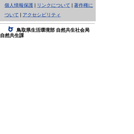
と
個人情報保護
|
リンクについて
|
著作権に
り
ついて
|
アクセシビリティ
ネ
鳥取県生活環境部 自然共生社会局
ッ
自然共生課
住所 〒680-8570
ト
鳥取県鳥取市東町1丁目220
へ
電話
0857-26-7199
ファクシミリ 0857-26-7561
の
E-mail
shizen-kyousei@pref.tottori.lg.jp
「メールでの問い合わせについてお願い」
ドメイン指定受信・拒否などの設定をされてい
る場合は、「@pref.tottori.lg.jp」からの電子メールを
受信可能な設定としてください。
鳥取砂丘レンジャー詰所
住所 〒689-0105
鳥取市福部町湯山2164-661
（一般財団法人自然公園財団鳥取支部
内）
電話
22-0581
0582
,
0583