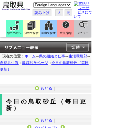
こ
の
ペ
読み上げ
大
元
ー
ジ
を
翻
訳
県外の方へ
分野で探す
組織で探す
防災 緊急
メニュー
す
る
現在の位置：
ホーム
県の組織と仕事
生活環境部
自然共生課
鳥取砂丘ページ
今日の鳥取砂丘（毎日
更新）
もどる
｜
今日の鳥取砂丘（毎日更
新）
もどる
｜
ブログトップへ