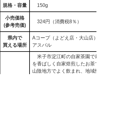
規格・容量
150g
小売価格
324円（消費税8％）
(参考売価)
県内で
Aコープ（よどえ店・大山店）
買える場所
アスパル
米子市淀江町の自家茶園で栽培した番茶
を香ばしく自家焙煎したお茶です。番茶は
山陰地方でよく飲まれ、地域性のあるお茶
商品特性
です。
カフェインが少なく、赤ちゃんからお年
寄りまで幅広い年代にご愛飲いただけま
す。
in
【02】農産物
,
【06】農産加工食品
,
【ｆ】商品名 ハ行
,
【イ】米子
市
▲ページ上部に戻る