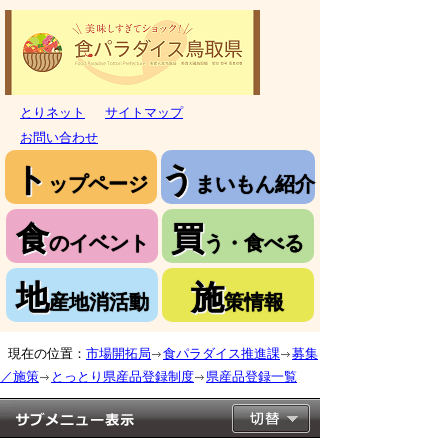
とりネット
サイトマップ
お問い合わせ
ト
う
ップページ
まいもん紹介
食
買
のイベント
う・食べる
地
施
産地消活動
策情報
現在の位置：
市場開拓局
食パラダイス推進課
募集
／施策
とっとり県産品登録制度
県産品登録一覧