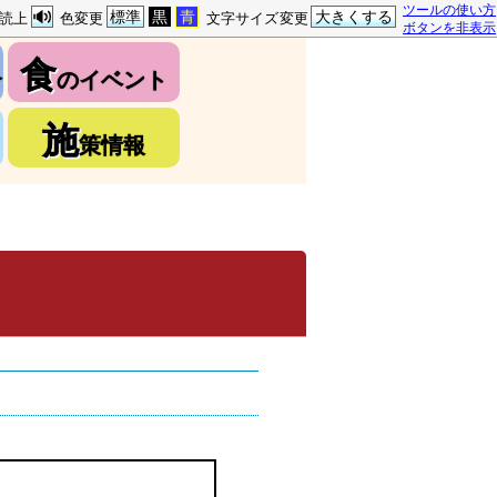
ツールの使い方
標準
黒
青
大きくする
読上
色変更
文字サイズ変更
ボタンを非表示
食
介
のイベント
施
策情報