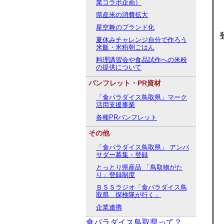
業コラボ企画）
県産米の消費拡大
星空舞のブランド化
夏休みチャレンジ自分で作ろう
米飯・米粉朝ごはん
料理講習会や食品試作への米粉
の提供について
パンフレット・PR資材
「食パラダイス鳥取県」マーク
活用支援事業
各種PRパンフレット
その他
「食パラダイス鳥取県」 アンバ
サダー募集・登録
とっとり県産品 「鳥取物がた
り」登録制度
ＢＳＳラジオ「食パラダイス鳥
取県 探検隊が行く」
企業連携
食パラダイス鳥取県って？