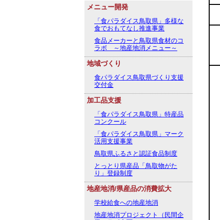
メニュー開発
「食パラダイス鳥取県」多様な
食でおもてなし推進事業
食品メーカーと鳥取県食材のコ
ラボ ～地産地消メニュー～
地域づくり
食パラダイス鳥取県づくり支援
交付金
加工品支援
「食パラダイス鳥取県」特産品
コンクール
「食パラダイス鳥取県」マーク
活用支援事業
鳥取県ふるさと認証食品制度
とっとり県産品「鳥取物がた
り」登録制度
地産地消/県産品の消費拡大
学校給食への地産地消
地産地消プロジェクト（民間企