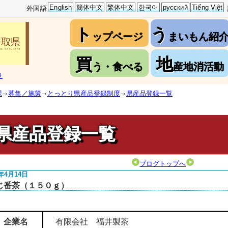
English
簡体中文
繁体中文
한국어
русский
Tiếng Việt
外国語
ト
う
ップページ
まいもん紹
買
地
う・食べる
産地消活動
せ
課
募集／施策
とっとり県産品登録制度
県産品登録一覧
県産品登録一覧
ブログトップへ
4年4月14日
じ番茶（１５０ｇ）
企業名
有限会社 福井製茶