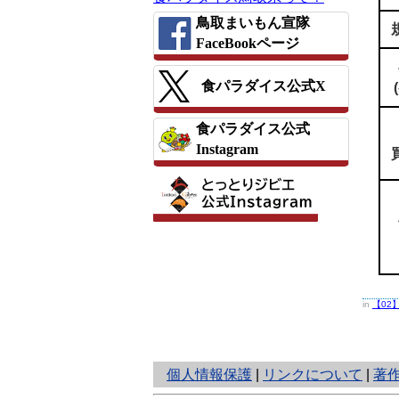
鳥取まいもん宣隊
FaceBookページ
食パラダイス公式X
食パラダイス公式
Instagram
in
【02
と
個人情報保護
|
リンクについて
|
著
り