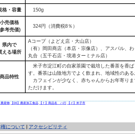
規格・容量
150g
小売価格
324円（消費税8％）
(参考売価)
Aコープ（よどえ店・大山店）
県内で
（有）岡田商店（本店・宗像店）、アスパル、わ
買える場所
丸合（五千石店・境港ターミナル店）
米子市淀江町の自家茶園で栽培した番茶を香ば
す。番茶は山陰地方でよく飲まれ、地域性のある
商品特性
カフェインが少なく、赤ちゃんからお年寄りま
ただけます。
】農産物
,
【06】農産加工食品
,
【ｆ】商品名 ハ行
,
【イ】米子市
作権について
|
アクセシビリティ