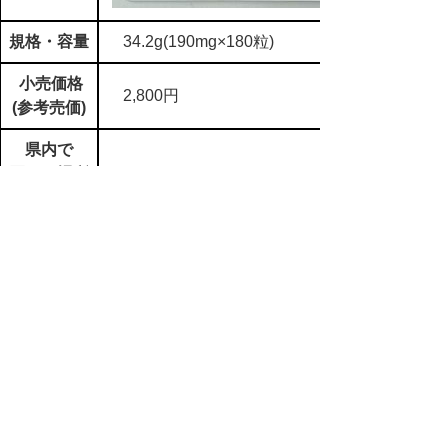
規格・容量
34.2g(190mg×180粒)
小売価格
2,800円
(参考売価)
県内で
買える場所
境港で製造されたキトサンを使用し
商品特性
ています。
in
【01】すべて
,
【09】水産加工食品
,
【ｂ】商品名 カ行
,
【ト】県外
▲ページ上部に戻る
と
個人情報保護
|
リンクについて
|
著作権に
り
ついて
|
アクセシビリティ
ネ
鳥取県商工労働部兼 農林水産
ッ
部市場開拓局