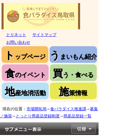
とりネット
サイトマップ
お問い合わせ
ト
う
ップページ
まいもん紹介
食
買
のイベント
う・食べる
地
施
産地消活動
策情報
現在の位置：
市場開拓局
食パラダイス推進課
募集
／施策
とっとり県産品登録制度
県産品登録一覧