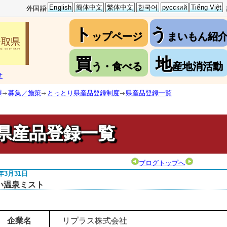
English
簡体中文
繁体中文
한국어
русский
Tiếng Việt
外国語
ト
う
ップページ
まいもん紹
買
地
う・食べる
産地消活動
せ
課
募集／施策
とっとり県産品登録制度
県産品登録一覧
県産品登録一覧
ブログトップへ
4年3月31日
い温泉ミスト
企業名
リプラス株式会社