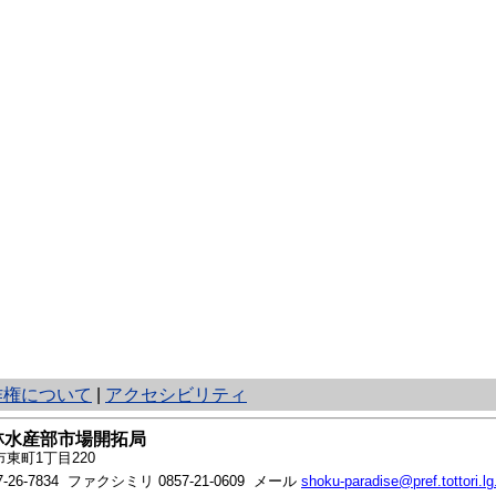
作権について
|
アクセシビリティ
林水産部市場開拓局
東町1丁目220
7-26-7834
ファクシミリ 0857-21-0609 メール
shoku-paradise@pref.tottori.lg