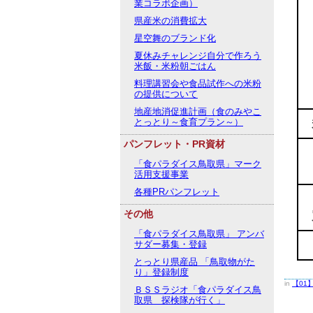
業コラボ企画）
県産米の消費拡大
星空舞のブランド化
夏休みチャレンジ自分で作ろう
米飯・米粉朝ごはん
料理講習会や食品試作への米粉
の提供について
地産地消促進計画（食のみやこ
とっとり～食育プラン～）
パンフレット・PR資材
「食パラダイス鳥取県」マーク
活用支援事業
各種PRパンフレット
その他
「食パラダイス鳥取県」 アンバ
サダー募集・登録
とっとり県産品 「鳥取物がた
り」登録制度
in
【01
ＢＳＳラジオ「食パラダイス鳥
取県 探検隊が行く」