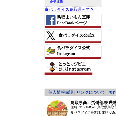
企業連携
食パラダイス鳥取県って？
鳥取まいもん宣隊
FaceBookページ
食パラダイス公式X
食パラダイス公式
Instagram
と
個人情報保護
|
リンクについて
|
著
り
ネ
鳥取県商工労働部兼 農
ッ
住所 〒680-8570
鳥取県鳥取市
ト
食パラダイス推進課 電話
085