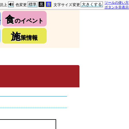
ツールの使い方
標準
黒
青
大きくする
読上
色変更
文字サイズ変更
ボタンを非表示
食
介
のイベント
施
策情報