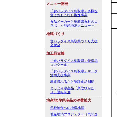
メニュー開発
「食パラダイス鳥取県」多様な
食でおもてなし推進事業
食品メーカーと鳥取県食材のコ
ラボ ～地産地消メニュー～
地域づくり
食パラダイス鳥取県づくり支援
交付金
加工品支援
「食パラダイス鳥取県」特産品
コンクール
「食パラダイス鳥取県」マーク
活用支援事業
鳥取県ふるさと認証食品制度
とっとり県産品「鳥取物がた
り」登録制度
地産地消/県産品の消費拡大
学校給食への地産地消
地産地消プロジェクト（民間企