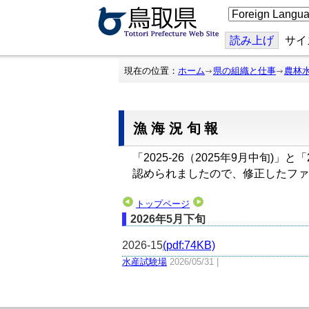
こ
の
ペ
ー
読み上げ
サイ
ジ
を
翻
現在の位置：
ホーム
県の組織と仕事
農林
訳
す
る
漁海況旬報
「2025-26（2025年9月中旬)
認められましたので、修正したファ
トップページ
2026年5月下旬
2026-15
(pdf:74KB)
水産試験場
2026/05/31 |