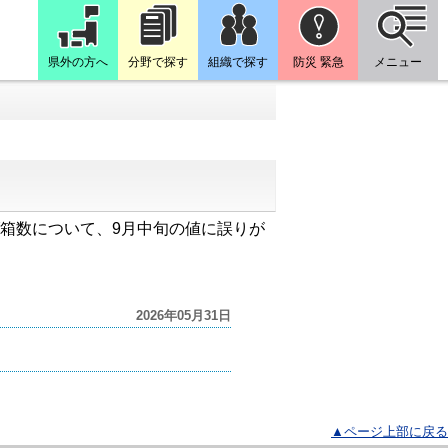
県外の方へ
分野で探す
組織で探す
防災 緊急
メニュー
り水揚げ箱数について、9月中旬の値に誤りが
2026年05月31日
▲ページ上部に戻る