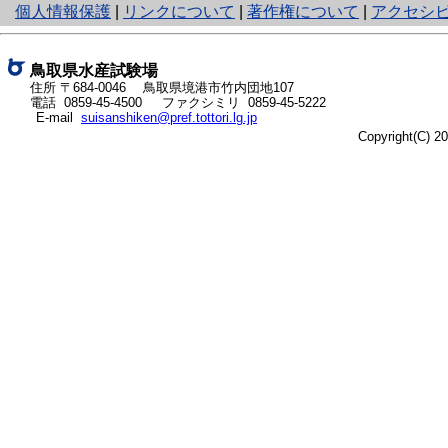
と
個人情報保護
|
リンクについて
|
著作権について
|
アクセシ
り
ネ
ッ
鳥取県水産試験場
ト
住所 〒684-0046
鳥取県境港市竹内団地107
電話
0859-45-4500
ファクシミリ 0859-45-5222
へ
E-mail
suisanshiken@pref.tottori.lg.jp
の
Copyright(C) 