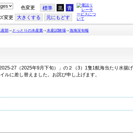
色変更
標準
黒
青
ズ変更
大
きくする
元
にもどす
水産部
とっとりの水産業
水産試験場
漁海況旬報
」と「2025-27（2025年9月下旬）」の２（3）1隻1航海当た
イルに差し替えました。お詫び申し上げます。