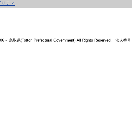
ビリティ
2006～ 鳥取県(Tottori Prefectural Government) All Rights Reserved. 法人番号