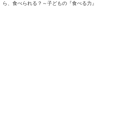
ら、食べられる？～子どもの『食べる力』
について～』を令和７年１月１８日（土）
に実施いたしました。
当日は忙しい中、保護者の方や児童福祉に
携わる方々にご来場いただき、ありがとう
ございました。
回答いただきましたアンケートのご意見、
ご感想を活かし、来年度もより良い研修会
を計画して参ります。
もどる
｜
▲ページ上部に戻る
と
個人情報保護
|
リンクについて
|
著作権に
り
ついて
|
アクセシビリティ
ネ
鳥取県立鳥取療育園
ッ
住所 〒680-0901
ト
鳥取県鳥取市江津730