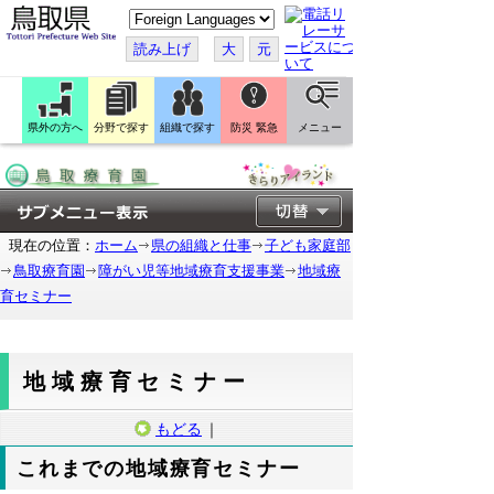
こ
の
ペ
読み上げ
大
元
ー
ジ
を
翻
訳
県外の方へ
分野で探す
組織で探す
防災 緊急
メニュー
す
る
現在の位置：
ホーム
県の組織と仕事
子ども家庭部
鳥取療育園
障がい児等地域療育支援事業
地域療
育セミナー
地域療育セミナー
もどる
｜
これまでの地域療育セミナー