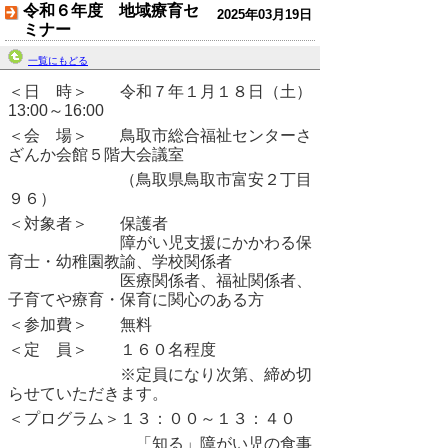
令和６年度 地域療育セ
2025年03月19日
ミナー
一覧にもどる
＜日 時＞ 令和７年１月１８日（土）
13:00～16:00
＜会 場＞ 鳥取市総合福祉センターさ
ざんか会館５階大会議室
（鳥取県鳥取市富安２丁目
９６）
＜対象者＞ 保護者
障がい児支援にかかわる保
育士・幼稚園教諭、学校関係者
医療関係者、福祉関係者、
子育てや療育・保育に関心のある方
＜参加費＞ 無料
＜定 員＞ １６０名程度
※定員になり次第、締め切
らせていただきます。
＜プログラム＞１３：００～１３：４０
「知る」障がい児の食事