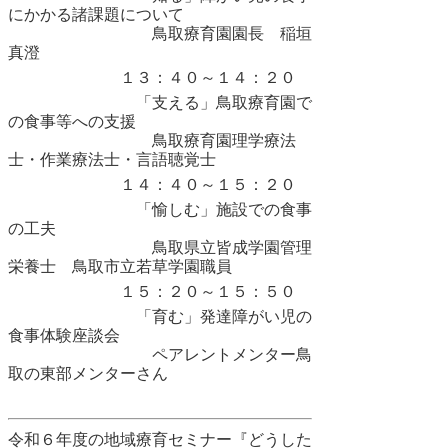
にかかる諸課題について
鳥取療育園園長 稲垣
真澄
１３：４０～１４：２０
「支える」鳥取療育園で
の食事等への支援
鳥取療育園理学療法
士・作業療法士・言語聴覚士
１４：４０～１５：２０
「愉しむ」施設での食事
の工夫
鳥取県立皆成学園管理
栄養士 鳥取市立若草学園職員
１５：２０～１５：５０
「育む」発達障がい児の
食事体験座談会
ペアレントメンター鳥
取の東部メンターさん
令和６年度の地域療育セミナー『どうした