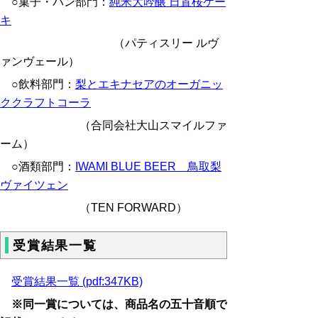
○菓子・パン部門：
純米大吟醸 日置桜ケー
キ
（パティスリー ルヴ
ァンヴェール）
○飲料部門：
梨とエキナセアのオーガニッ
ククラフトコーラ
（合同会社大山スマイルファ
ーム）
○酒類部門：
IWAMI BLUE BEER 鳥取梨
ヴァイツェン
（TEN FORWARD）
受賞結果一覧
受賞結果一覧 (pdf:347KB)
※
同一賞については、商品名の五十音順で