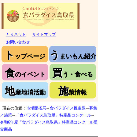
とりネット
サイトマップ
お問い合わせ
ト
う
ップページ
まいもん紹介
食
買
のイベント
う・食べる
地
施
産地消活動
策情報
現在の位置：
市場開拓局
食パラダイス推進課
募集
／施策
「食パラダイス鳥取県」特産品コンクール
令和6年度「食パラダイス鳥取県」特産品コンクール受
賞商品