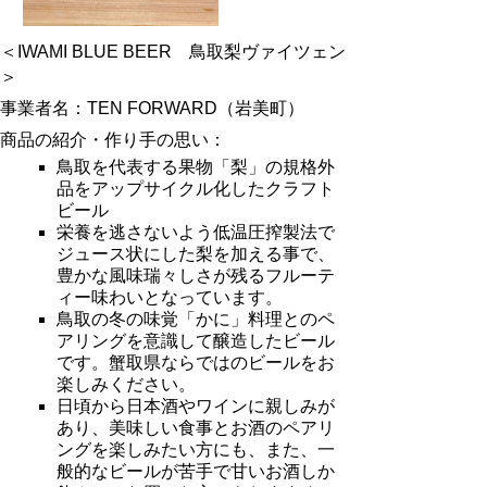
＜IWAMI BLUE BEER 鳥取梨ヴァイツェン
＞
事業者名：TEN FORWARD（岩美町）
商品の紹介・作り手の思い：
鳥取を代表する果物「梨」の規格外
品をアップサイクル化したクラフト
ビール
栄養を逃さないよう低温圧搾製法で
ジュース状にした梨を加える事で、
豊かな風味瑞々しさが残るフルーテ
ィー味わいとなっています。
鳥取の冬の味覚「かに」料理とのペ
アリングを意識して醸造したビール
です。蟹取県ならではのビールをお
楽しみください。
日頃から日本酒やワインに親しみが
あり、美味しい食事とお酒のペアリ
ングを楽しみたい方にも、また、一
般的なビールが苦手で甘いお酒しか