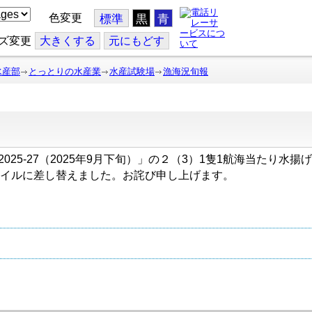
色変更
標準
黒
青
ズ変更
大
きくする
元
にもどす
水産部
とっとりの水産業
水産試験場
漁海況旬報
」と「2025-27（2025年9月下旬）」の２（3）1隻1航海当た
イルに差し替えました。お詫び申し上げます。