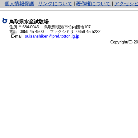
と
個人情報保護
|
リンクについて
|
著作権について
|
アクセシ
り
ネ
ッ
鳥取県水産試験場
ト
住所 〒684-0046
鳥取県境港市竹内団地107
電話
0859-45-4500
ファクシミリ 0859-45-5222
へ
E-mail
suisanshiken@pref.tottori.lg.jp
の
Copyright(C) 