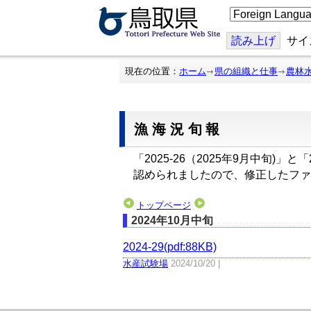
こ
の
ペ
ー
読み上げ
サイ
ジ
を
翻
現在の位置：
ホーム
県の組織と仕事
農林
訳
す
る
漁海況旬報
「2025-26（2025年9月中旬)
認められましたので、修正したファ
トップページ
2024年10月中旬
2024-29(pdf:88KB)
水産試験場
2024/10/20 |