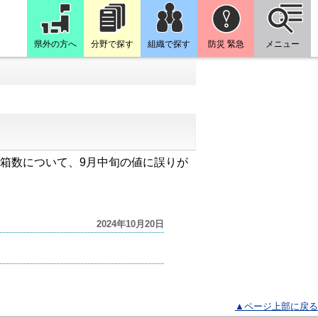
県外の方へ
分野で探す
組織で探す
防災 緊急
メニュー
り水揚げ箱数について、9月中旬の値に誤りが
2024年10月20日
▲ページ上部に戻る