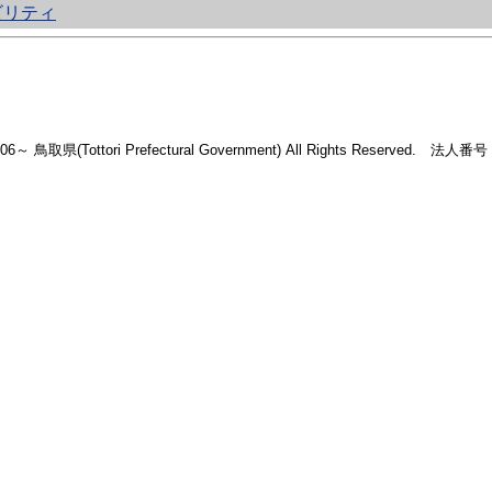
ビリティ
2006～ 鳥取県(Tottori Prefectural Government) All Rights Reserved. 法人番号