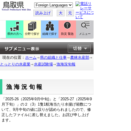
こ
の
ペ
読み上げ
大
元
ー
ジ
を
翻
訳
県外の方へ
分野で探す
組織で探す
防災 緊急
メニュー
す
る
現在の位置：
ホーム
県の組織と仕事
農林水産部
とっとりの水産業
水産試験場
漁海況旬報
漁海況旬報
「2025-26（2025年9月中旬)」と「2025-27（2025年9
月下旬）」の２（3）1隻1航海当たり水揚げ箱数につ
いて、9月中旬の値に誤りが認められましたので、修
正したファイルに差し替えました。お詫び申し上げ
ます。