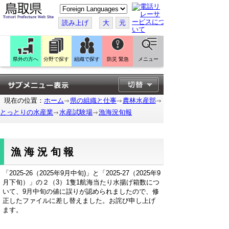
こ
の
ペ
読み上げ
大
元
ー
ジ
を
翻
訳
県外の方へ
分野で探す
組織で探す
防災 緊急
メニュー
す
る
現在の位置：
ホーム
県の組織と仕事
農林水産部
とっとりの水産業
水産試験場
漁海況旬報
漁海況旬報
「2025-26（2025年9月中旬)」と「2025-27（2025年9
月下旬）」の２（3）1隻1航海当たり水揚げ箱数につ
いて、9月中旬の値に誤りが認められましたので、修
正したファイルに差し替えました。お詫び申し上げ
ます。