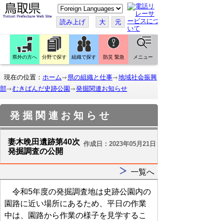
こ
の
ペ
読み上げ
大
元
ー
ジ
を
翻
訳
県外の方へ
分野で探す
組織で探す
防災 緊急
メニュー
す
る
現在の位置：
ホーム
県の組織と仕事
地域社会振興
部
むきばんだ史跡公園
発掘関連お知らせ
発掘関連お知らせ
妻木晩田遺跡第40次
作成日：2023年05月21日
発掘調査の公開
一覧へ
令和5年度の発掘調査地は史跡公園内の
園路に近い場所にあるため、平日の作業
中は、園路から作業の様子を見学するこ