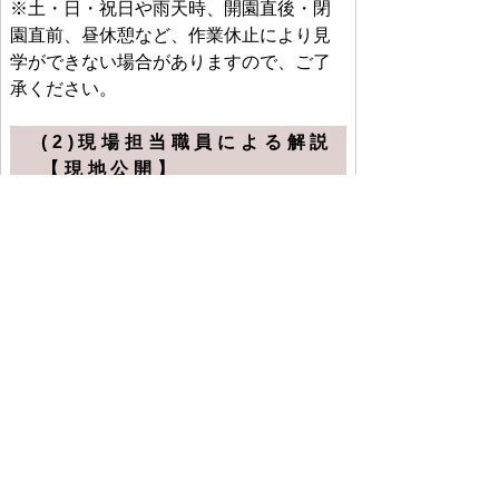
※土・日・祝日や雨天時、開園直後・閉
園直前、昼休憩など、作業休止により見
学ができない場合がありますので、ご了
承ください。
(2)現場担当職員による解説
【現地公開】
日時：毎週水曜日 午後1時から15分間程
度
※発掘調査担当者が発掘調査の作業状況
などを解説します。解説をご希望の場合
は、発掘現場までお越しください。
※天候等により解説を中止する場合があ
ります。
ページの先頭へ
鳥取県立むきばんだ史跡公園
〒689-3324 鳥取県西伯郡大山町妻木1115-4