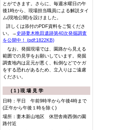
とができます。さらに、毎週水曜日の午
後1時から、現場担当職員による解説タイ
ム(現地公開)を設けました。
詳しくは添付のPDF資料をご覧くださ
い。→
史跡妻木晩田遺跡第40次発掘調査
を公開中！ (pdf:1822KB)
なお、発掘現場では、園路から見える
範囲での見学をお願いしています。発掘
調査地内は足元が悪く、転倒などでケガ
をする恐れがあるため、立入りはご遠慮
ください。
(1)現場見学
日時：平日 午前9時半から午後4時まで
(正午から午後１時を除く)
場所：妻木新山地区 休憩舎南西側の園
路付近