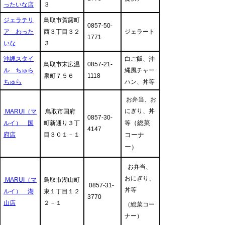
ったいな店
３
ジェラテリ
鳥取市賀露町
0857-50-
ア わった
西３丁目３２
ジェラート
1771
いな
３
沖縄スタイ
白ご飯、沖
鳥取市末広温
0857-21-
ル ちゅら
縄風チャー
泉町７５６
1118
ちゅら
ハン、丼等
お弁当、お
にぎり、丼
MARUI（マ
鳥取市国府
0857-30-
（総菜
ルイ） 国
町新通り３丁
等
4147
府
店
目３０１－１
コーナ
ー）
お弁当、
おにぎり、
MARUI（マ
鳥取市湖山町
0857-31-
丼等
ルイ） 湖
東１丁目１２
3770
山店
２－１
（総菜コー
ナー）