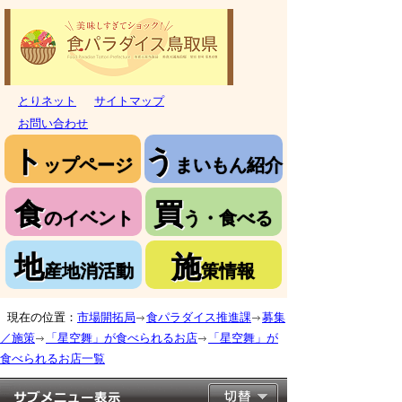
とりネット
サイトマップ
お問い合わせ
ト
う
ップページ
まいもん紹介
食
買
のイベント
う・食べる
地
施
産地消活動
策情報
現在の位置：
市場開拓局
食パラダイス推進課
募集
／施策
「星空舞」が食べられるお店
「星空舞」が
食べられるお店一覧