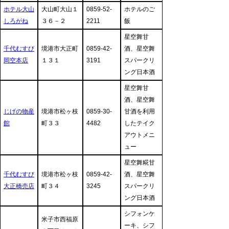
ホテル大山
大山町大山１
0859-52-
ホテルのご
しろがね
３６－２
2211
飯
星空舞甘
千代むすび
境港市大正町
0859-42-
酒、星空舞
岡空本店
１３１
3191
スパークリ
ング日本酒
星空舞甘
酒、星空舞
じげの物産
境港市松ヶ枝
0859-30-
甘酒を利用
館
町３３
4482
したテイク
アウトメニ
ュー
星空舞糀甘
千代むすび
境港市松ヶ枝
0859-42-
酒、星空舞
大正橋売店
町３４
3245
スパークリ
ング日本酒
シフォンケ
米子市西福原
ーキ、シフ