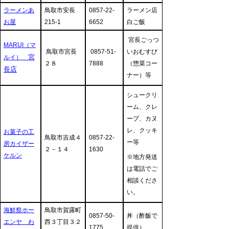
ラーメンあ
鳥取市安長
0857-22-
ラーメン店
お屋
215-1
6652
白ご飯
宮長ごっつ
MARUI（マ
鳥取市宮長
0857-51-
いおむすび
宮
ルイ）
２８
7888
（惣菜コー
長店
ナー）等
シュークリ
ーム、クレ
ープ、カヌ
レ、クッキ
お菓子の工
鳥取市吉成４
0857-22-
ー等
房カイザー
２－１４
1630
ケルン
※地方発送
は電話でご
相談くださ
い。
海鮮祭ホー
鳥取市賀露町
0857-50-
丼（酢飯で
エンヤ わ
西３丁目３２
1775
提供）