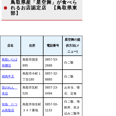
鳥取県産「星空舞」が食べら
れるお店認定店 【鳥取県東
部】
星空舞の提
店名
住所
電話番号
供方法(メ
ニュー)
鳥取いなば
鳥取市国安
0857-53-
白ご飯
有隣荘
895
2686
鳥取市今町１
0857-32-
焼肉牛王
白ご飯
丁目180
8885
花のれん
鳥取市瓦町
0857-23-
お弁当、懐
本店
526
0494
石、定食
白ご飯、海
旬魚 たつ
鳥取市弥生町
0857-50-
鮮丼、炊き
み鳥取店
３４７番地
1133
込みご飯等