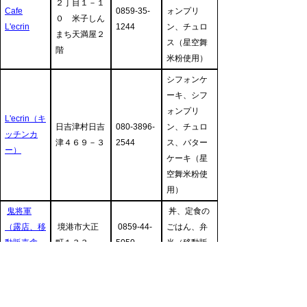
２丁目１－１
Cafe
0859-35-
ォンプリ
０ 米子しん
L'ecrin
1244
ン、チュロ
まち天満屋２
ス（星空舞
階
米粉使用）
シフォンケ
ーキ、シフ
ォンプリ
L'ecrin（キ
日吉津村日吉
080-3896-
ン、チュロ
ッチンカ
津４６９－３
2544
ス、バター
ー）
ケーキ（星
空舞米粉使
用）
鬼将軍
丼、定食の
（露店、移
境港市大正
0859-44-
ごはん、弁
動販売含
町１３３
5050
当（移動販
む）
売）
御食事処
境港市竹内
0859-45-
丼、定食の
弓ヶ浜
団地２０９
4411
ごはん