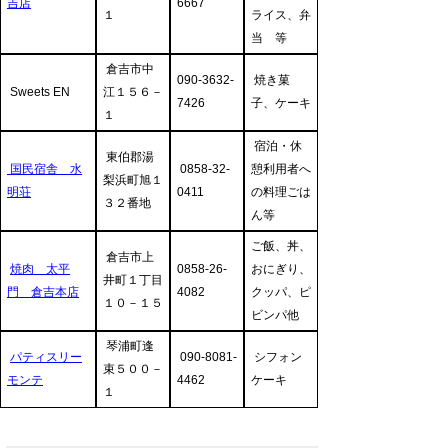
吉店
6667
１
ライス、弁
当 等
倉吉市中
090-3632-
焼き菓
Sweets EN
江１５６－
7426
子、ケーキ
１
宿泊・休
東伯郡湯
国民宿舎 水
0858-32-
憩利用者へ
梨浜町旭１
明荘
0411
の料理ごは
３２番地
ん等
ご飯、丼、
倉吉市上
焼肉 太平
0858-26-
おにぎり、
井町１丁目
門 倉吉本店
4082
クッパ、ピ
１０－１５
ビンパ他
琴浦町逢
パティスリー
090-8081-
シフォン
束５００－
モンテ
4462
ケーキ
１