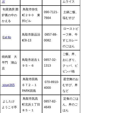
ガ
ムライス
旬菜酒房 囲
鳥取市弥生
090-7121-
土鍋ご飯、
炉裏の中の
町２９０ 東
7664
塩むすび
かえる
邦ビル
ローストビ
鳥取市新品治
0857-88-
ーフ丼、牛
Eat Ito
町8-13
0082
すじカレー
のごはん
ご飯、丼、
焼肉屋 大
鳥取市岩吉１
0857-32-
おにぎり、
平門 湖山
９５－６
1313
クッパ、ピ
店
ビンパ他
鳥取市田島
星空舞のお
070-8910-
soup365
６７２－１
むすび、丼
4000
PARK田島
など
鳥取市気高
定食のごは
よしたけ
0857-82-
町北浜１丁目
ん、丼のご
ようこそ亭
4649
８５－１
はん