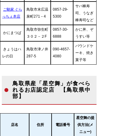
サバ棒寿
ご馳家 ぐら
鳥取市末広温
0857-29-
司、うなぎ
っちぇ本店
泉町271－4
5300
棒寿司など
鳥取市弥生町
0857-30-
かに丼、ぞ
かにまつば
３０２－２F
6888
うすい等
パウンドケ
きょうはハ
鳥取市津ノ井
090-4657-
ーキ、焼き
レの日
287-5
4080
菓子等
鳥取県産「星空舞」が食べら
れるお店認定店 【鳥取県中
部】
星空舞の提
店名
住所
電話番号
供方法(メ
ニュー)