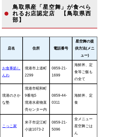
鳥取県産「星空舞」が食べら
れるお店認定店 【鳥取県西
部】
星空舞の提
店名
住所
電話番号
供方法(メニ
ュー)
海鮮丼、定
お食事処し
境港市上道町
0859-21-
食等ご飯も
んわ
2299
1699
の全て
境港市昭和町
境港のさか
9番地5
0859-44-
海鮮丼、定
な塾
境港水産物直
0311
食
売センター内
全メニュー
米子市淀江町
0859-21-
こっこ家
星空舞ごは
小波1073-2
5096
ん