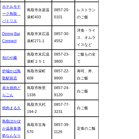
ホテルモナ
鳥取市永楽温
0857-20-
レストラン
ーク鳥取
泉町403
0101
のご飯
パトリエ
洋食・ライ
Dining Bar
鳥取市末広温
0857-30-
ス、オムラ
Connect
泉町271-1
4552
イスなど
鳥取市末広温
0857-23-
ご飯もの全
旬のや藤
泉町２５１
3800
て
炉端かば鳥
鳥取市栄町
0857-22-
寿司、丼、
取駅前店
608
9900
白ご飯
炭火焼肉ど
鳥取市秋里
0857-24-
白ご飯
らごん
1336
9120
鳥取市大杙
0857-77-
焼肉まる久
白ご飯
194-2
3231
鳥取ぽかぽ
鳥取市古海
0857-39-
か温泉食酒
定食のご飯
570
1126
処なんなり