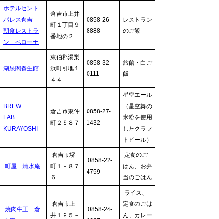
ホテルセント
倉吉市上井
パレス倉吉
0858-26-
レストラン
町１丁目９
朝食レストラ
8888
のご飯
番地の２
ン ベローナ
東伯郡湯梨
0858-32-
旅館・白ご
湖泉閣養生館
浜町引地１
0111
飯
４４
星空エール
BREW
（星空舞の
倉吉市東仲
0858-27-
LAB
米粉を使用
町２５８７
1432
KURAYOSHI
したクラフ
トビール）
倉吉市堺
定食のご
0858-22-
町屋 清水庵
町１－８７
はん、お弁
4759
６
当のごはん
ライス、
倉吉市上
定食のごは
焼肉牛王 倉
0858-24-
井１９５－
ん、カレー