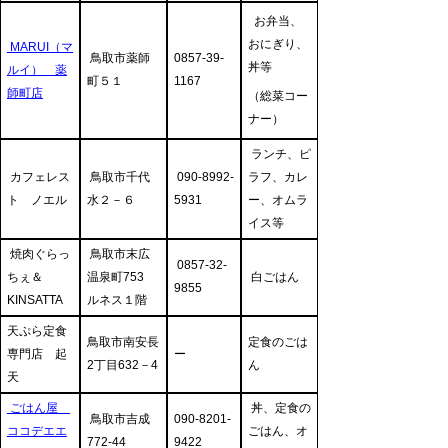
お弁当、
おにぎり、
MARUI（マ
鳥取市薬師
0857-39-
丼等
ルイ） 薬
町５１
1167
師町店
（総菜コー
ナー）
ランチ、ピ
カフェレス
鳥取市千代
090-8992-
ラフ、カレ
ト ノエル
水２－６
5931
ー、オムラ
イス等
焼肉ぐらっ
鳥取市末広
0857-32-
ちぇ＆
温泉町753
白ごはん
9855
KINSATTA
ルネス１階
天ぷら定食
鳥取市南安長
定食のごは
専門店 起
ー
2丁目632－4
ん
天
ごはん屋
丼、定食の
鳥取市吉成
090-8201-
ココデエエ
ごはん、オ
772-44
9422