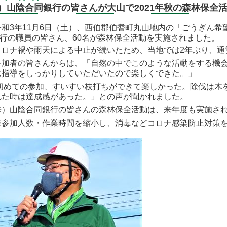
）山陰合同銀行の皆さんが大山で2021年秋の森林保全
令和3年11月6日（土）、西伯郡伯耆町丸山地内の「ごうぎん希
行の職員の皆さん、60名が森林保全活動を実施されました。
ロナ禍や雨天による中止が続いたため、当地では2年ぶり、通
加者の皆さんからは、「自然の中でこのような活動をする機会
は指導をしっかりしていただいたので楽しくできた。」
初めての参加、すいすい枝打ちができて楽しかった。除伐は木
れた時は達成感があった。」との声が聞かれました。
株）山陰合同銀行の皆さんの森林保全活動は、来年度も実施さ
参加人数・作業時間を縮小し、消毒などコロナ感染防止対策を