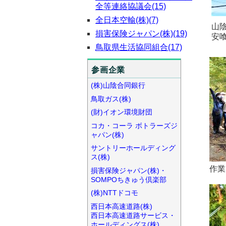
全等連絡協議会(15)
全日本空輸(株)(7)
山
損害保険ジャパン(株)(19)
安
鳥取県生活協同組合(17)
参画企業
(株)山陰合同銀行
鳥取ガス(株)
(財)イオン環境財団
コカ・コーラ ボトラーズジ
ャパン(株)
サントリーホールディング
ス(株)
作業
損害保険ジャパン(株)・
SOMPOちきゅう倶楽部
(株)NTTドコモ
西日本高速道路(株)
西日本高速道路サービス・
ホールディングス(株)