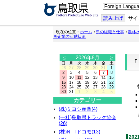
こ
の
ペ
ー
読み上げ
サイ
ジ
を
翻
現在の位置：
ホーム
県の組織と仕事
農林
訳
画企業の活動状況
す
る
<
2026年8月
>
日
月
火
水
木
金
土
26
27
28
29
30
31
1
2
3
4
5
6
8
7
9
10
11
12
13
15
14
「
16
17
18
19
20
21
22
参
23
24
25
26
27
28
29
30
31
1
2
3
4
5
カテゴリー
(株)ミヨシ産業(4)
※
(一社)鳥取県トラック協会
(26)
(株)NTTドコモ(13)
20