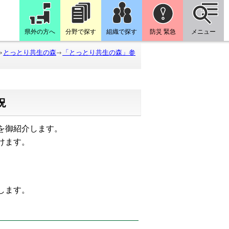
県外の方へ
分野で探す
組織で探す
防災 緊急
メニュー
とっとり共生の森
「とっとり共生の森」参
況
を御紹介します。
けます。
たします。