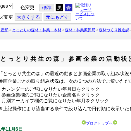
色変更
標準
黒
青
ズ変更
大
きくする
元
にもどす
水産部
とっとりの森林・林業・木材
森林・林業振興局
森林づくり推進課
「とっとり共生の森」参画企業の活動状
とっとり共生の森」の最近の動きと参画企業の取り組み状況
画企業ごとの取り組み状況は、次の３つの方法でご覧いただ
カレンダーのご覧になりたい年月日をクリック
参画企業欄のご覧になりたい企業名をクリック
月別アーカイブ欄のご覧になりたい年月をクリック
上記操作により該当する条件で絞り込んで日付順に表示い
ブログトップへ
21年11月6日