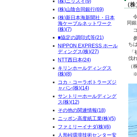
(株)ニッスイ(9)
（株
(株)山陰合同銀行(69)
(株)新日本海新聞社・日本
同銀
海ケーブルネットワーク
(株)(7)
コ
■協定の調印式等(21)
参
ち
NIPPON EXPRESS ホール
ディングス(株)(27)
「
伐
NTT西日本(24)
（
キリンホールディングス
(株)(8)
※
コカ・コーラボトラーズジ
ャパン(株)(14)
サントリーホールディング
ス(株)(12)
その他の関連情報(18)
ニッポン高度紙工業(株)(5)
ファミリーイナダ(株)(6)
人形峠環境技術センター安