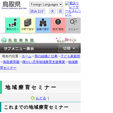
こ
の
ペ
読み上げ
大
元
ー
ジ
を
翻
訳
県外の方へ
分野で探す
組織で探す
防災 緊急
メニュー
す
る
現在の位置：
ホーム
県の組織と仕事
子ども家庭部
鳥取療育園
障がい児等地域療育支援事業
地域療
育セミナー
地域療育セミナー
もどる
｜
これまでの地域療育セミナー