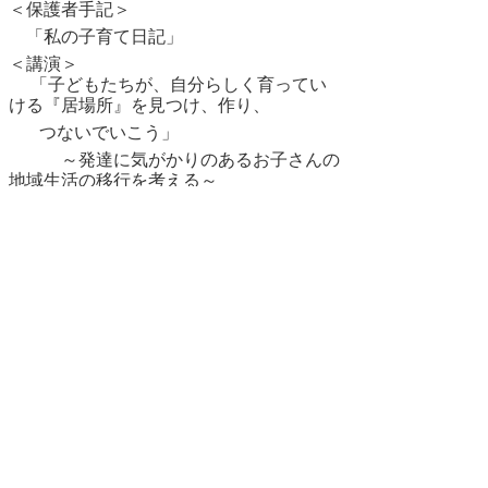
＜保護者手記＞
「私の子育て日記」
＜講演＞
「子どもたちが、自分らしく育ってい
ける『居場所』を見つけ、作り、
つないでいこう」
～発達に気がかりのあるお子さんの
地域生活の移行を考える～
鳥取療育園 園長 前岡 幸
憲
もどる
｜
▲ページ上部に戻る
と
個人情報保護
|
リンクについて
|
著作権に
り
ついて
|
アクセシビリティ
ネ
鳥取県立鳥取療育園
ッ