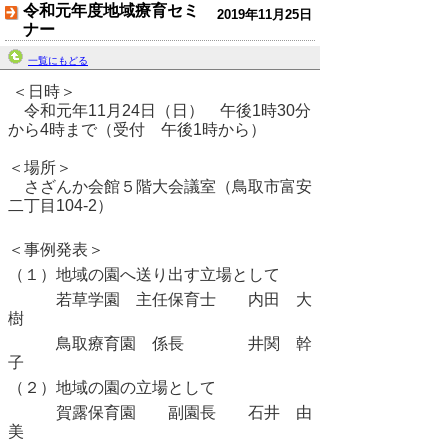
令和元年度地域療育セミ
2019年11月25日
ナー
一覧にもどる
＜日時＞
令和元年11月24日（日） 午後1時30分
から4時まで（受付 午後1時から）
＜場所＞
さざんか会館５階大会議室（鳥取市富安
二丁目104-2）
＜事例発表＞
（１）地域の園へ送り出す立場として
若草学園 主任保育士 内田 大
樹
鳥取療育園 係長 井関 幹
子
（２）地域の園の立場として
賀露保育園 副園長 石井 由
美