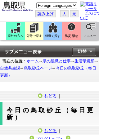
こ
の
ペ
読み上げ
大
元
ー
ジ
を
翻
訳
県外の方へ
分野で探す
組織で探す
防災 緊急
メニュー
す
る
現在の位置：
ホーム
県の組織と仕事
生活環境部
自然共生課
鳥取砂丘ページ
今日の鳥取砂丘（毎日
更新）
もどる
｜
今日の鳥取砂丘（毎日更
新）
もどる
｜
ブログトップへ