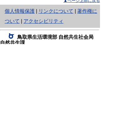
▲ページ上部に戻る
と
個人情報保護
|
リンクについて
|
著作権に
り
ついて
|
アクセシビリティ
ネ
鳥取県生活環境部 自然共生社会局
ッ
自然共生課
住所 〒680-8570
ト
鳥取県鳥取市東町1丁目220
へ
電話
0857-26-7199
ファクシミリ 0857-26-7561
の
E-mail
shizen-kyousei@pref.tottori.lg.jp
「メールでの問い合わせについてお願い」
ドメイン指定受信・拒否などの設定をされてい
る場合は、「@pref.tottori.lg.jp」からの電子メールを
受信可能な設定としてください。
鳥取砂丘レンジャー詰所
住所 〒689-0105
鳥取市福部町湯山2164-661
（一般財団法人自然公園財団鳥取支部
内）