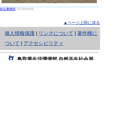
砂丘事務所
2018/09/08
▲ページ上部に戻る
と
個人情報保護
|
リンクについて
|
著作権に
り
ついて
|
アクセシビリティ
ネ
鳥取県生活環境部 自然共生社会局
ッ
自然共生課
住所 〒680-8570
ト
鳥取県鳥取市東町1丁目220
へ
電話
0857-26-7199
ファクシミリ 0857-26-7561
の
E-mail
shizen-kyousei@pref.tottori.lg.jp
「メールでの問い合わせについてお願い」
ドメイン指定受信・拒否などの設定をされてい
る場合は、「@pref.tottori.lg.jp」からの電子メールを
受信可能な設定としてください。
鳥取砂丘レンジャー詰所