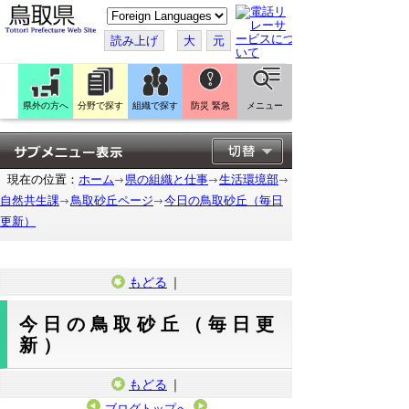
こ
の
ペ
読み上げ
大
元
ー
ジ
を
翻
訳
県外の方へ
分野で探す
組織で探す
防災 緊急
メニュー
す
る
現在の位置：
ホーム
県の組織と仕事
生活環境部
自然共生課
鳥取砂丘ページ
今日の鳥取砂丘（毎日
更新）
もどる
｜
今日の鳥取砂丘（毎日更
新）
もどる
｜
ブログトップへ