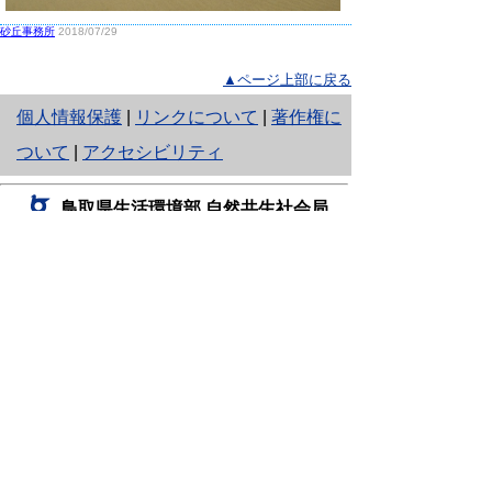
砂丘事務所
2018/07/29
▲ページ上部に戻る
と
個人情報保護
|
リンクについて
|
著作権に
り
ついて
|
アクセシビリティ
ネ
鳥取県生活環境部 自然共生社会局
ッ
自然共生課
住所 〒680-8570
ト
鳥取県鳥取市東町1丁目220
へ
電話
0857-26-7199
ファクシミリ 0857-26-7561
の
E-mail
shizen-kyousei@pref.tottori.lg.jp
「メールでの問い合わせについてお願い」
ドメイン指定受信・拒否などの設定をされてい
る場合は、「@pref.tottori.lg.jp」からの電子メールを
受信可能な設定としてください。
鳥取砂丘レンジャー詰所