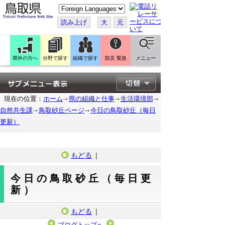
こ
の
ペ
読み上げ
大
元
ー
ジ
を
翻
訳
県外の方へ
分野で探す
組織で探す
防災 緊急
メニュー
す
る
現在の位置：
ホーム
県の組織と仕事
生活環境部
自然共生課
鳥取砂丘ページ
今日の鳥取砂丘（毎日
更新）
もどる
｜
今日の鳥取砂丘（毎日更
新）
もどる
｜
ブログトップへ