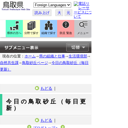
こ
の
ペ
読み上げ
大
元
ー
ジ
を
翻
訳
県外の方へ
分野で探す
組織で探す
防災 緊急
メニュー
す
る
現在の位置：
ホーム
県の組織と仕事
生活環境部
自然共生課
鳥取砂丘ページ
今日の鳥取砂丘（毎日
更新）
もどる
｜
今日の鳥取砂丘（毎日更
新）
もどる
｜
ブログトップへ