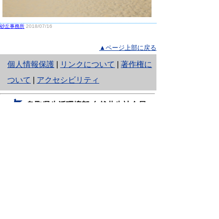
砂丘事務所
2018/07/16
▲ページ上部に戻る
と
個人情報保護
|
リンクについて
|
著作権に
り
ついて
|
アクセシビリティ
ネ
鳥取県生活環境部 自然共生社会局
ッ
自然共生課
住所 〒680-8570
ト
鳥取県鳥取市東町1丁目220
へ
電話
0857-26-7199
ファクシミリ 0857-26-7561
の
E-mail
shizen-kyousei@pref.tottori.lg.jp
「メールでの問い合わせについてお願い」
ドメイン指定受信・拒否などの設定をされてい
る場合は、「@pref.tottori.lg.jp」からの電子メールを
受信可能な設定としてください。