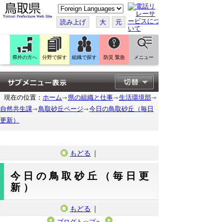
こ
の
ペ
読み上げ
大
元
ー
ジ
を
翻
訳
県外の方へ
分野で探す
組織で探す
防災 緊急
メニュー
す
る
現在の位置：
ホーム
県の組織と仕事
生活環境部
自然共生課
鳥取砂丘ページ
今日の鳥取砂丘（毎日
更新）
もどる
｜
今日の鳥取砂丘（毎日更
新）
もどる
｜
ブログトップへ