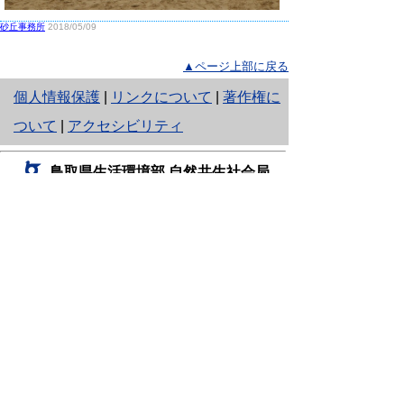
砂丘事務所
2018/05/09
▲ページ上部に戻る
と
個人情報保護
|
リンクについて
|
著作権に
り
ついて
|
アクセシビリティ
ネ
鳥取県生活環境部 自然共生社会局
ッ
自然共生課
住所 〒680-8570
ト
鳥取県鳥取市東町1丁目220
へ
電話
0857-26-7199
ファクシミリ 0857-26-7561
の
E-mail
shizen-kyousei@pref.tottori.lg.jp
「メールでの問い合わせについてお願い」
ドメイン指定受信・拒否などの設定をされてい
る場合は、「@pref.tottori.lg.jp」からの電子メールを
受信可能な設定としてください。
鳥取砂丘レンジャー詰所