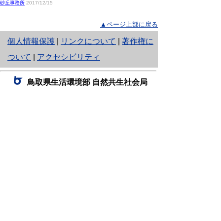
砂丘事務所
2017/12/15
▲ページ上部に戻る
と
個人情報保護
|
リンクについて
|
著作権に
り
ついて
|
アクセシビリティ
ネ
鳥取県生活環境部 自然共生社会局
ッ
自然共生課
住所 〒680-8570
ト
鳥取県鳥取市東町1丁目220
へ
電話
0857-26-7199
ファクシミリ 0857-26-7561
の
E-mail
shizen-kyousei@pref.tottori.lg.jp
「メールでの問い合わせについてお願い」
ドメイン指定受信・拒否などの設定をされてい
る場合は、「@pref.tottori.lg.jp」からの電子メールを
受信可能な設定としてください。
鳥取砂丘レンジャー詰所
住所 〒689-0105