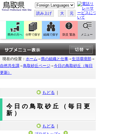
こ
の
ペ
読み上げ
大
元
ー
ジ
を
翻
訳
県外の方へ
分野で探す
組織で探す
防災 緊急
メニュー
す
る
現在の位置：
ホーム
県の組織と仕事
生活環境部
自然共生課
鳥取砂丘ページ
今日の鳥取砂丘（毎日
更新）
もどる
｜
今日の鳥取砂丘（毎日更
新）
もどる
｜
ブログトップへ