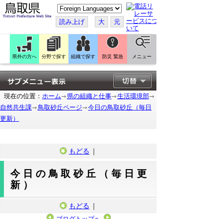
こ
の
ペ
読み上げ
大
元
ー
ジ
を
翻
訳
県外の方へ
分野で探す
組織で探す
防災 緊急
メニュー
す
る
現在の位置：
ホーム
県の組織と仕事
生活環境部
自然共生課
鳥取砂丘ページ
今日の鳥取砂丘（毎日
更新）
もどる
｜
今日の鳥取砂丘（毎日更
新）
もどる
｜
ブログトップへ