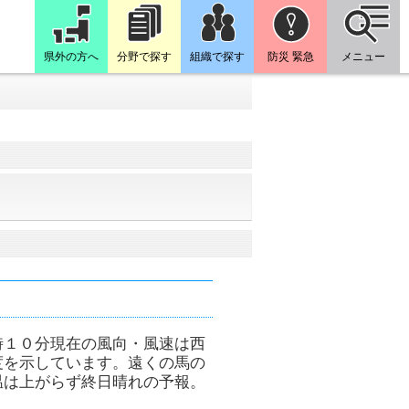
県外の方へ
分野で探す
組織で探す
防災 緊急
メニュー
時１０分現在の風向・風速は西
度を示しています。遠くの馬の
温は上がらず終日晴れの予報。