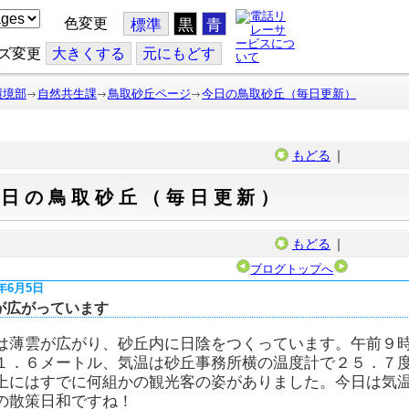
色変更
標準
黒
青
ズ変更
大
きくする
元
にもどす
環境部
自然共生課
鳥取砂丘ページ
今日の鳥取砂丘（毎日更新）
もどる
｜
今日の鳥取砂丘（毎日更新）
もどる
｜
ブログトップへ
7年6月5日
が広がっています
は薄雲が広がり、砂丘内に日陰をつくっています。午前９
１．６メートル、気温は砂丘事務所横の温度計で２５．７
上にはすでに何組かの観光客の姿がありました。今日は気
の散策日和ですね！