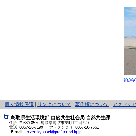
砂丘事務
と
個人情報保護
|
リンクについて
|
著作権について
|
アクセシ
り
ネ
鳥取県生活環境部 自然共生社会局 自然共生課
ッ
住所 〒680-8570
鳥取県鳥取市東町1丁目220
ト
電話
0857-26-7199
ファクシミリ 0857-26-7561
E-mail
shizen-kyousei@pref.tottori.lg.jp
へ