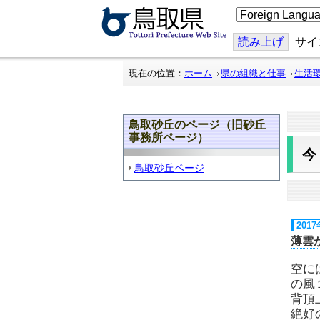
こ
の
ペ
ー
読み上げ
サイ
ジ
を
翻
現在の位置：
ホーム
県の組織と仕事
生活
訳
す
る
鳥取砂丘のページ（旧砂丘
事務所ページ）
鳥取砂丘ページ
201
薄雲
空に
の風
背頂
絶好