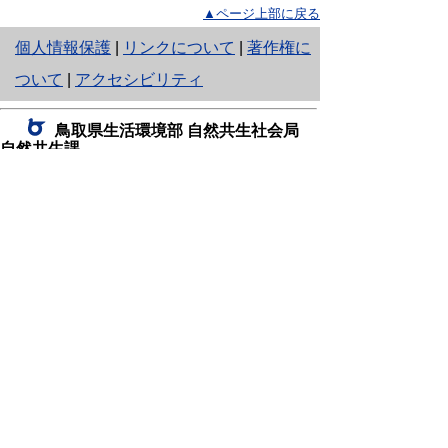
▲ページ上部に戻る
と
個人情報保護
|
リンクについて
|
著作権に
り
ついて
|
アクセシビリティ
ネ
鳥取県生活環境部 自然共生社会局
ッ
自然共生課
住所 〒680-8570
ト
鳥取県鳥取市東町1丁目220
へ
電話
0857-26-7199
ファクシミリ 0857-26-7561
の
E-mail
shizen-kyousei@pref.tottori.lg.jp
「メールでの問い合わせについてお願い」
ドメイン指定受信・拒否などの設定をされてい
る場合は、「@pref.tottori.lg.jp」からの電子メールを
受信可能な設定としてください。
鳥取砂丘レンジャー詰所
住所 〒689-0105
鳥取市福部町湯山2164-661
（一般財団法人自然公園財団鳥取支部