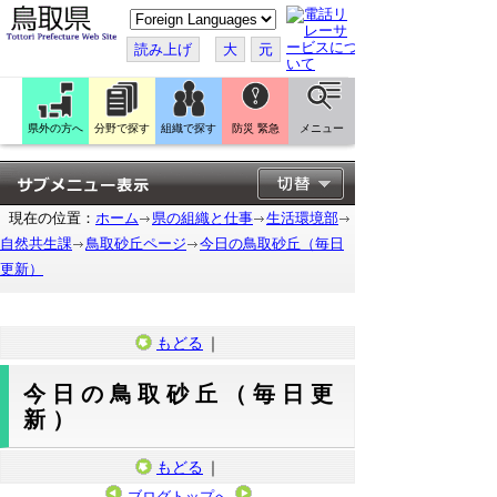
こ
の
ペ
読み上げ
大
元
ー
ジ
を
翻
訳
県外の方へ
分野で探す
組織で探す
防災 緊急
メニュー
す
る
現在の位置：
ホーム
県の組織と仕事
生活環境部
自然共生課
鳥取砂丘ページ
今日の鳥取砂丘（毎日
更新）
もどる
｜
今日の鳥取砂丘（毎日更
新）
もどる
｜
ブログトップへ