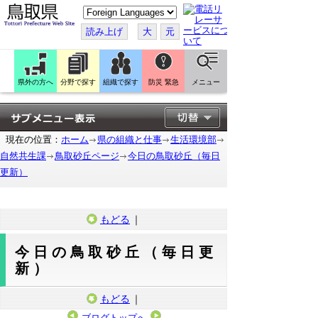
こ
の
ペ
読み上げ
大
元
ー
ジ
を
翻
訳
県外の方へ
分野で探す
組織で探す
防災 緊急
メニュー
す
る
現在の位置：
ホーム
県の組織と仕事
生活環境部
自然共生課
鳥取砂丘ページ
今日の鳥取砂丘（毎日
更新）
もどる
｜
今日の鳥取砂丘（毎日更
新）
もどる
｜
ブログトップへ