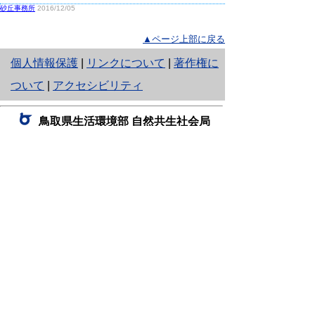
砂丘事務所
2016/12/05
▲ページ上部に戻る
と
個人情報保護
|
リンクについて
|
著作権に
り
ついて
|
アクセシビリティ
ネ
鳥取県生活環境部 自然共生社会局
ッ
自然共生課
住所 〒680-8570
ト
鳥取県鳥取市東町1丁目220
へ
電話
0857-26-7199
ファクシミリ 0857-26-7561
の
E-mail
shizen-kyousei@pref.tottori.lg.jp
「メールでの問い合わせについてお願い」
ドメイン指定受信・拒否などの設定をされてい
る場合は、「@pref.tottori.lg.jp」からの電子メールを
受信可能な設定としてください。
鳥取砂丘レンジャー詰所
住所 〒689-0105