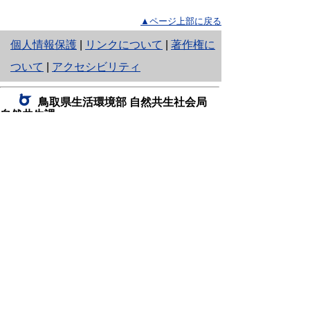
▲ページ上部に戻る
と
個人情報保護
|
リンクについて
|
著作権に
り
ついて
|
アクセシビリティ
ネ
鳥取県生活環境部 自然共生社会局
ッ
自然共生課
住所 〒680-8570
ト
鳥取県鳥取市東町1丁目220
へ
電話
0857-26-7199
ファクシミリ 0857-26-7561
の
E-mail
shizen-kyousei@pref.tottori.lg.jp
「メールでの問い合わせについてお願い」
ドメイン指定受信・拒否などの設定をされてい
る場合は、「@pref.tottori.lg.jp」からの電子メールを
受信可能な設定としてください。
鳥取砂丘レンジャー詰所
住所 〒689-0105
鳥取市福部町湯山2164-661