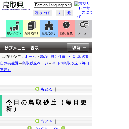
こ
の
ペ
読み上げ
大
元
ー
ジ
を
翻
訳
県外の方へ
分野で探す
組織で探す
防災 緊急
メニュー
す
る
現在の位置：
ホーム
県の組織と仕事
生活環境部
自然共生課
鳥取砂丘ページ
今日の鳥取砂丘（毎日
更新）
もどる
｜
今日の鳥取砂丘（毎日更
新）
もどる
｜
ブログトップへ