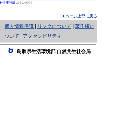
砂丘事務所
2016/06/07
▲ページ上部に戻る
と
個人情報保護
|
リンクについて
|
著作権に
り
ついて
|
アクセシビリティ
ネ
鳥取県生活環境部 自然共生社会局
ッ
自然共生課
住所 〒680-8570
ト
鳥取県鳥取市東町1丁目220
へ
電話
0857-26-7199
ファクシミリ 0857-26-7561
の
E-mail
shizen-kyousei@pref.tottori.lg.jp
「メールでの問い合わせについてお願い」
ドメイン指定受信・拒否などの設定をされてい
る場合は、「@pref.tottori.lg.jp」からの電子メールを
受信可能な設定としてください。
鳥取砂丘レンジャー詰所
住所 〒689-0105