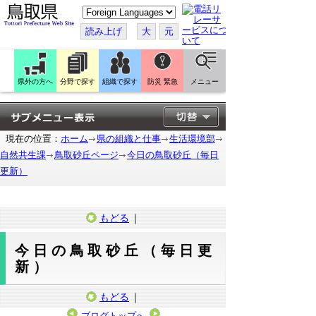
こ
の
ペ
読み上げ
大
元
ー
ジ
を
翻
訳
県外の方へ
分野で探す
組織で探す
防災 緊急
メニュー
す
る
現在の位置：
ホーム
県の組織と仕事
生活環境部
自然共生課
鳥取砂丘ページ
今日の鳥取砂丘（毎日
更新）
もどる
｜
今日の鳥取砂丘（毎日更
新）
もどる
｜
ブログトップへ