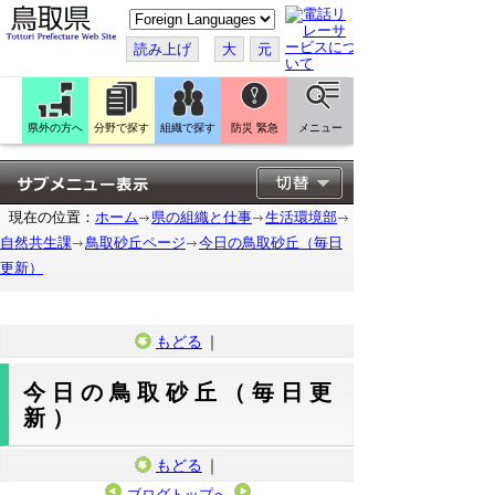
こ
の
ペ
読み上げ
大
元
ー
ジ
を
翻
訳
県外の方へ
分野で探す
組織で探す
防災 緊急
メニュー
す
る
現在の位置：
ホーム
県の組織と仕事
生活環境部
自然共生課
鳥取砂丘ページ
今日の鳥取砂丘（毎日
更新）
もどる
｜
今日の鳥取砂丘（毎日更
新）
もどる
｜
ブログトップへ