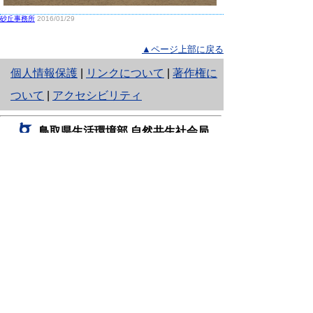
砂丘事務所
2016/01/29
▲ページ上部に戻る
と
個人情報保護
|
リンクについて
|
著作権に
り
ついて
|
アクセシビリティ
ネ
鳥取県生活環境部 自然共生社会局
ッ
自然共生課
住所 〒680-8570
ト
鳥取県鳥取市東町1丁目220
へ
電話
0857-26-7199
ファクシミリ 0857-26-7561
の
E-mail
shizen-kyousei@pref.tottori.lg.jp
「メールでの問い合わせについてお願い」
ドメイン指定受信・拒否などの設定をされてい
る場合は、「@pref.tottori.lg.jp」からの電子メールを
受信可能な設定としてください。
鳥取砂丘レンジャー詰所