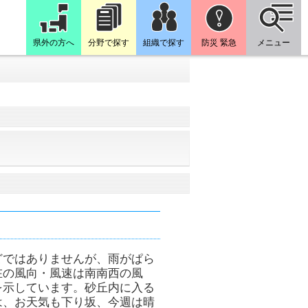
県外の方へ
分野で探す
組織で探す
防災 緊急
メニュー
どではありませんが、雨がぱら
在の風向・風速は南南西の風
を示しています。砂丘内に入る
は、お天気も下り坂、今週は晴