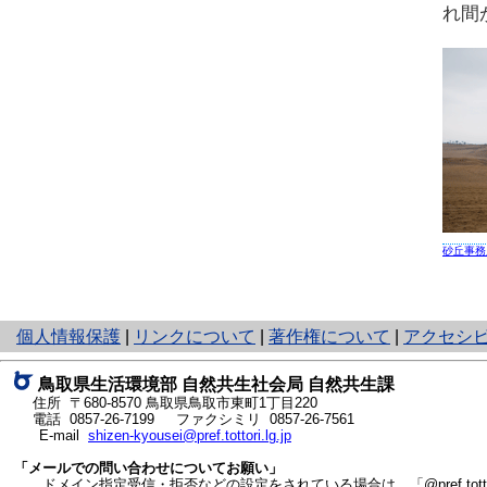
れ間
砂丘事務
と
個人情報保護
|
リンクについて
|
著作権について
|
アクセシ
り
ネ
鳥取県生活環境部 自然共生社会局 自然共生課
ッ
住所 〒680-8570
鳥取県鳥取市東町1丁目220
ト
電話
0857-26-7199
ファクシミリ 0857-26-7561
E-mail
shizen-kyousei@pref.tottori.lg.jp
へ
の
「メールでの問い合わせについてお願い」
ドメイン指定受信・拒否などの設定をされている場合は、「@pref.tottor