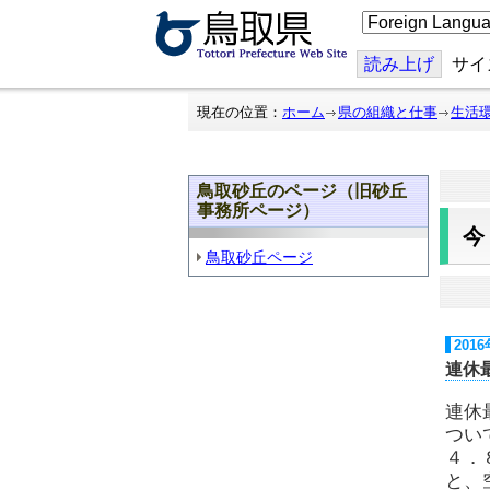
こ
の
ペ
ー
読み上げ
サイ
ジ
を
翻
現在の位置：
ホーム
県の組織と仕事
生活
訳
す
る
鳥取砂丘のページ（旧砂丘
事務所ページ）
鳥取砂丘ページ
201
連休
連休
つい
４．
と、