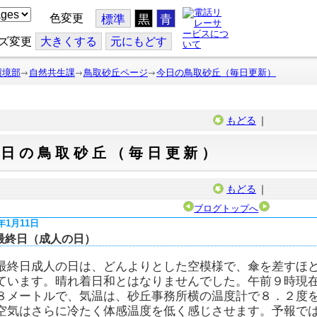
色変更
標準
黒
青
ズ変更
大
きくする
元
にもどす
環境部
自然共生課
鳥取砂丘ページ
今日の鳥取砂丘（毎日更新）
もどる
｜
今日の鳥取砂丘（毎日更新）
もどる
｜
ブログトップへ
6年1月11日
最終日（成人の日）
最終日成人の日は、どんよりとした空模様で、傘を差すほ
ています。晴れ着日和とはなりませんでした。午前９時現
８メートルで、気温は、砂丘事務所横の温度計で８．２度
空気はさらに冷たく体感温度を低く感じさせます。予報で