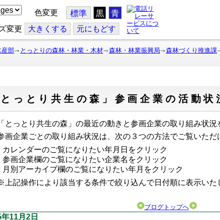
色変更
標準
黒
青
ズ変更
大
きくする
元
にもどす
水産部
とっとりの森林・林業・木材
森林・林業振興局
森林づくり推進課
「とっとり共生の森」参画企業の活動状
とっとり共生の森」の最近の動きと参画企業の取り組み状況
画企業ごとの取り組み状況は、次の３つの方法でご覧いただ
カレンダーのご覧になりたい年月日をクリック
参画企業欄のご覧になりたい企業名をクリック
月別アーカイブ欄のご覧になりたい年月をクリック
上記操作により該当する条件で絞り込んで日付順に表示い
ブログトップへ
15年11月2日