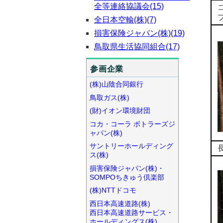
全等連絡協議会(15)
プ
全日本空輸(株)(7)
損害保険ジャパン(株)(19)
鳥取県生活協同組合(17)
参画企業
(株)山陰合同銀行
鳥取ガス(株)
(財)イオン環境財団
コカ・コーラ ボトラーズジ
ャパン(株)
サントリーホールディング
ス(株)
損害保険ジャパン(株)・
SOMPOちきゅう倶楽部
(株)NTTドコモ
西日本高速道路(株)
西日本高速道路サービス・
ホールディングス(株)