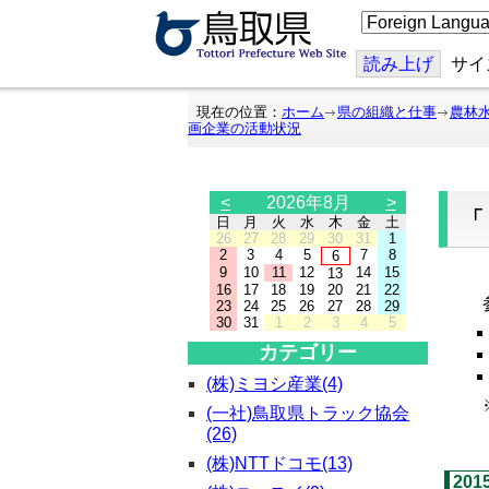
こ
の
ペ
ー
読み上げ
サイ
ジ
を
翻
現在の位置：
ホーム
県の組織と仕事
農林
訳
画企業の活動状況
す
る
<
2026年8月
>
日
月
火
水
木
金
土
26
27
28
29
30
31
1
2
3
4
5
7
8
6
9
10
11
12
14
15
13
「
16
17
18
19
20
21
22
参
23
24
25
26
27
28
29
30
31
1
2
3
4
5
カテゴリー
(株)ミヨシ産業(4)
※
(一社)鳥取県トラック協会
(26)
(株)NTTドコモ(13)
20