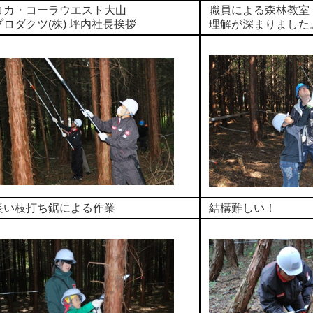
コカ・コーラウエスト大山
職員による森林教室
ロダクツ(株) 坪内社長挨拶
理解が深まりました
長い枝打ち鋸による作業
結構難しい！