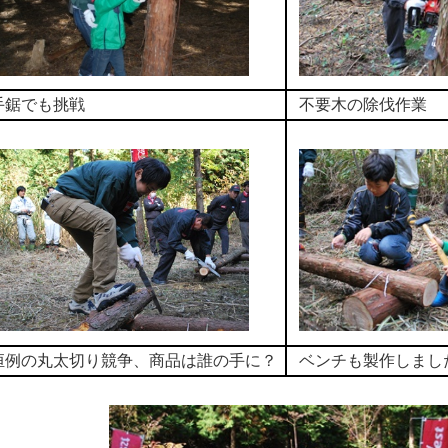
手鋸でも挑戦
不要木の除伐作業
恒例の丸太切り競争、商品は誰の手に？
ベンチも製作しまし