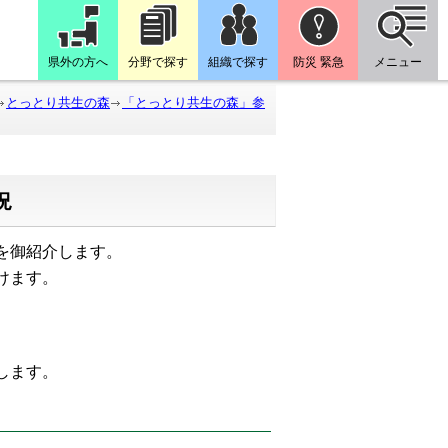
県外の方へ
分野で探す
組織で探す
防災 緊急
メニュー
とっとり共生の森
「とっとり共生の森」参
況
を御紹介します。
けます。
たします。