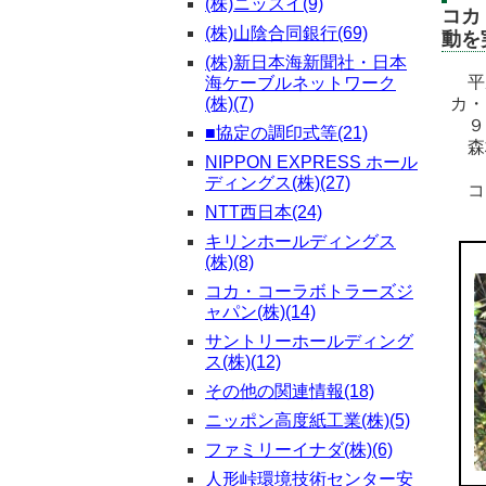
(株)ニッスイ(9)
コカ
(株)山陰合同銀行(69)
動を
(株)新日本海新聞社・日本
平成
海ケーブルネットワーク
(株)(7)
カ・
９回
■協定の調印式等(21)
森林
NIPPON EXPRESS ホール
ディングス(株)(27)
コ
NTT西日本(24)
キリンホールディングス
(株)(8)
コカ・コーラボトラーズジ
ャパン(株)(14)
サントリーホールディング
ス(株)(12)
その他の関連情報(18)
ニッポン高度紙工業(株)(5)
ファミリーイナダ(株)(6)
人形峠環境技術センター安