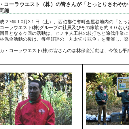
・コーラウエスト（株）の皆さんが「とっとりさわやか自
実施
２7年１0月3１日（土）、西伯郡伯耆町金屋谷地内の「とっ
コーラウエスト
(
株
)グループ
の社員及びその家族ら約３０名が
目となる今回の活動は、ヒノキ人工林の枝打ちと除伐作業に
保全活動の後は、毎年好評の「丸太切り競争」を開催し、楽
カ・コーラウエスト
(
株
)
の皆さんの森林保全活動は、今後も平