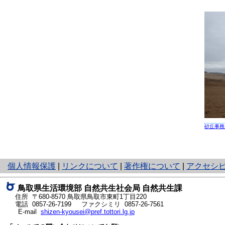
砂丘事務
と
個人情報保護
|
リンクについて
|
著作権について
|
アクセシ
り
ネ
鳥取県生活環境部 自然共生社会局 自然共生課
ッ
住所 〒680-8570
鳥取県鳥取市東町1丁目220
ト
電話
0857-26-7199
ファクシミリ 0857-26-7561
E-mail
shizen-kyousei@pref.tottori.lg.jp
へ
の