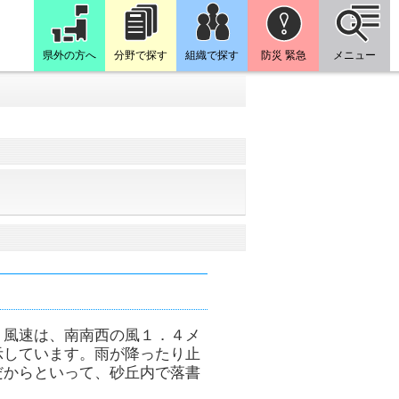
県外の方へ
分野で探す
組織で探す
防災 緊急
メニュー
・風速は、南南西の風１．４メ
示しています。雨が降ったり止
だからといって、砂丘内で落書