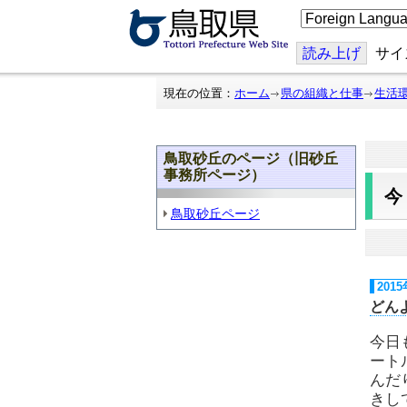
こ
の
ペ
ー
読み上げ
サイ
ジ
を
翻
現在の位置：
ホーム
県の組織と仕事
生活
訳
す
る
鳥取砂丘のページ（旧砂丘
事務所ページ）
鳥取砂丘ページ
201
どん
今日
ート
んだ
きし