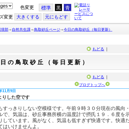
色変更
標準
黒
青
ズ変更
大
きくする
元
にもどす
環境部
自然共生課
鳥取砂丘ページ
今日の鳥取砂丘（毎日更新）
もどる
｜
今日の鳥取砂丘（毎日更新）
もどる
｜
ブログトップへ
5年11月9日
よりした空です
もすっきりしない空模様です。午前９時３０分現在の風向
ルで、気温は、砂丘事務所横の温度計で摂氏１９．６度を
りしています。風がなく、気温も低すぎず快適です。快適
てはいけませんよ。