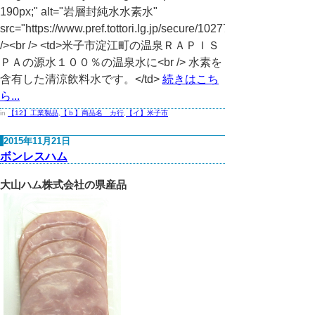
190px;" alt="岩層封純水水素水"
src="https://www.pref.tottori.lg.jp/secure/1027736/suisosui.JPG"
/><br /> <td>米子市淀江町の温泉ＲＡＰＩＳ
ＰＡの源水１００％の温泉水に<br /> 水素を
含有した清涼飲料水です。</td>
続きはこち
ら...
in
【12】工業製品
,
【ｂ】商品名 カ行
,
【イ】米子市
2015年11月21日
ボンレスハム
大山ハム株式会社の県産品