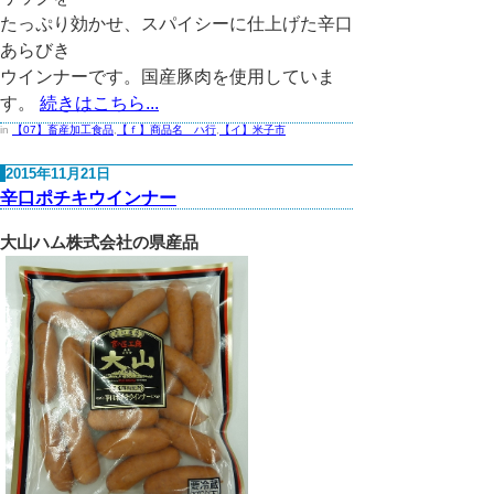
たっぷり効かせ、スパイシーに仕上げた辛口
あらびき
ウインナーです。国産豚肉を使用していま
す。
続きはこちら...
in
【07】畜産加工食品
,
【ｆ】商品名 ハ行
,
【イ】米子市
2015年11月21日
辛口ポチキウインナー
大山ハム株式会社の県産品