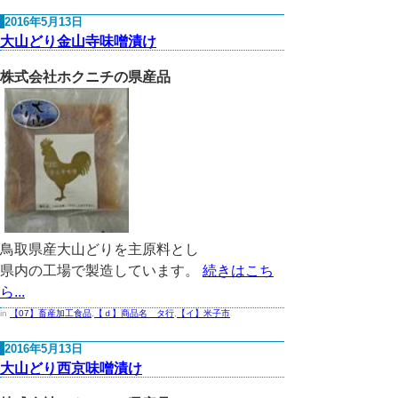
2016年5月13日
大山どり金山寺味噌漬け
株式会社ホクニチの県産品
鳥取県産大山どりを主原料とし
県内の工場で製造しています。
続きはこち
ら...
in
【07】畜産加工食品
,
【ｄ】商品名 タ行
,
【イ】米子市
2016年5月13日
大山どり西京味噌漬け