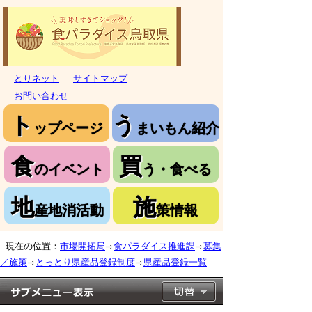
とりネット
サイトマップ
お問い合わせ
ト
う
ップページ
まいもん紹介
食
買
のイベント
う・食べる
地
施
産地消活動
策情報
現在の位置：
市場開拓局
食パラダイス推進課
募集
／施策
とっとり県産品登録制度
県産品登録一覧