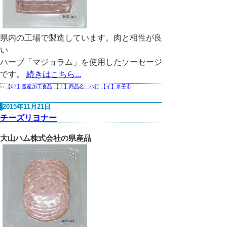
県内の工場で製造しています。肉と相性が良
い
ハーブ「マジョラム」を使用したソーセージ
です。
続きはこちら...
in
【07】畜産加工食品
,
【ｆ】商品名 ハ行
,
【イ】米子市
2015年11月21日
チーズリヨナー
大山ハム株式会社の県産品