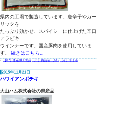
県内の工場で製造しています。唐辛子やガー
リックを
たっぷり効かせ、スパイシーに仕上げた辛口
アラビキ
ウインナーです。国産豚肉を使用していま
す。
続きはこちら...
in
【07】畜産加工食品
,
【ｂ】商品名 カ行
,
【イ】米子市
2015年11月21日
ハワイアンポチキ
大山ハム株式会社の県産品