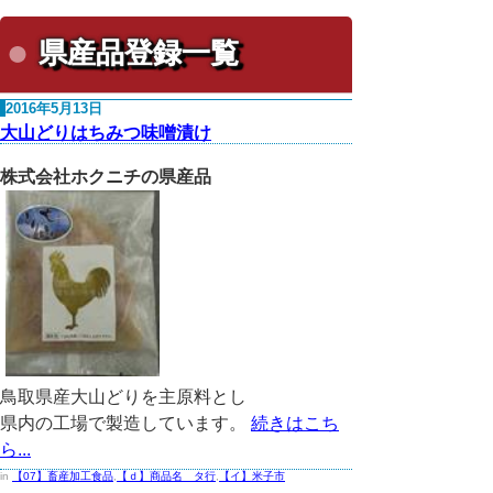
県産品登録一覧
2016年5月13日
大山どりはちみつ味噌漬け
株式会社ホクニチの県産品
鳥取県産大山どりを主原料とし
県内の工場で製造しています。
続きはこち
ら...
in
【07】畜産加工食品
,
【ｄ】商品名 タ行
,
【イ】米子市