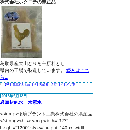
株式会社ホクニチの県産品
鳥取県産大山どりを主原料とし
県内の工場で製造しています。
続きはこち
ら...
in
【07】畜産加工食品
,
【ｄ】商品名 タ行
,
【イ】米子市
2016年5月12日
岩層封純水 水素水
<strong>環境プラント工業株式会社の県産品
</strong><br /> <img width="923"
height="1200" style="height: 140px; width: