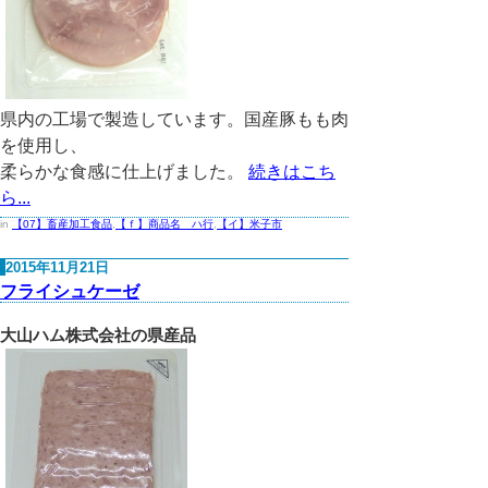
県内の工場で製造しています。国産豚もも肉
を使用し、
柔らかな食感に仕上げました。
続きはこち
ら...
in
【07】畜産加工食品
,
【ｆ】商品名 ハ行
,
【イ】米子市
2015年11月21日
フライシュケーゼ
大山ハム株式会社の県産品