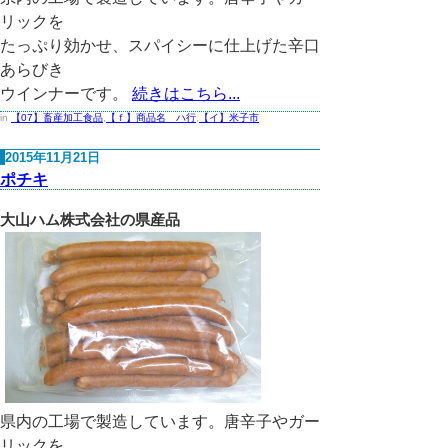
リックを
たっぷり効かせ、スパイシーに仕上げた辛口
あらびき
ウインナーです。
続きはこちら...
in
【07】畜産加工食品
,
【ｆ】商品名 ハ行
,
【イ】米子市
2015年11月21日
ポチキ
大山ハム株式会社の県産品
県内の工場で製造しています。唐辛子やガー
リックを