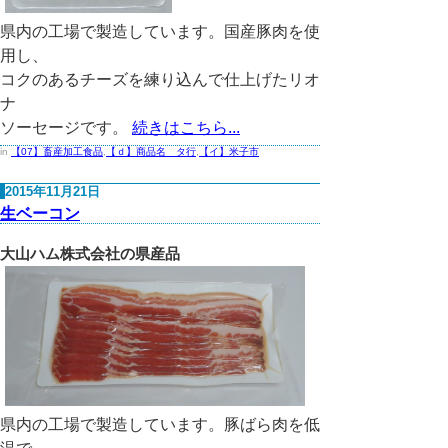
県内の工場で製造しています。国産豚肉を使
用し、
コクのあるチーズを練り込んで仕上げたリオ
ナ
ソーセージです。
続きはこちら...
in
【07】畜産加工食品
,
【ｄ】商品名 タ行
,
【イ】米子市
2015年11月21日
生ベーコン
大山ハム株式会社の県産品
県内の工場で製造しています。豚ばら肉を低