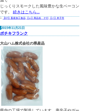
温で
じっくりスモークした風味豊かな生ベーコン
です。
続きはこちら...
in
【07】畜産加工食品
,
【ｅ】商品名 ナ行
,
【イ】米子市
2015年11月21日
ポチキフランク
大山ハム株式会社の県産品
県内の工場で製造しています。唐辛子やガー