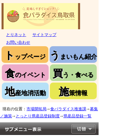
とりネット
サイトマップ
お問い合わせ
ト
う
ップページ
まいもん紹介
食
買
のイベント
う・食べる
地
施
産地消活動
策情報
現在の位置：
市場開拓局
食パラダイス推進課
募集
／施策
とっとり県産品登録制度
県産品登録一覧