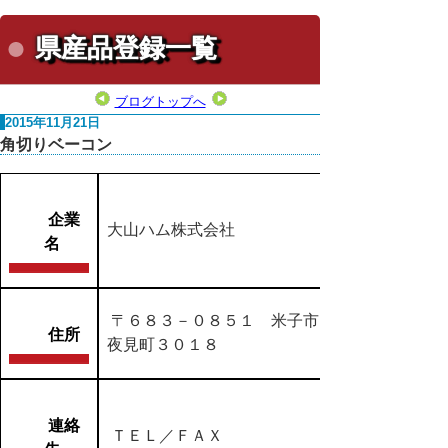
県産品登録一覧
ブログトップへ
2015年11月21日
角切りベーコン
企業
大山ハム株式会社
名
〒６８３－０８５１ 米子市
住所
夜見町３０１８
連絡
ＴＥＬ／ＦＡＸ