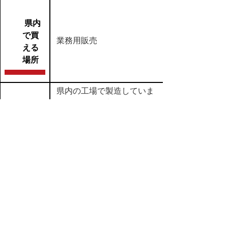
県内
で買
業務用販売
える
場所
県内の工場で製造していま
す。乾塩せき法によりじっく
商品
りと
特性
うま味を引き出した風味豊か
な熟成ベーコンです。
in
【07】畜産加工食品
,
【ｂ】商品名 カ行
,
【イ】米子市
▲ページ上部に戻る
と
個人情報保護
|
リンクについて
|
著作権に
り
ついて
|
アクセシビリティ
ネ