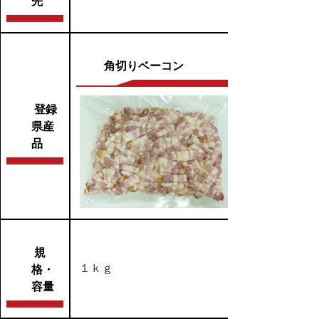
先
角切りベーコン
登録
県産
品
規
１ｋｇ
格・
容量