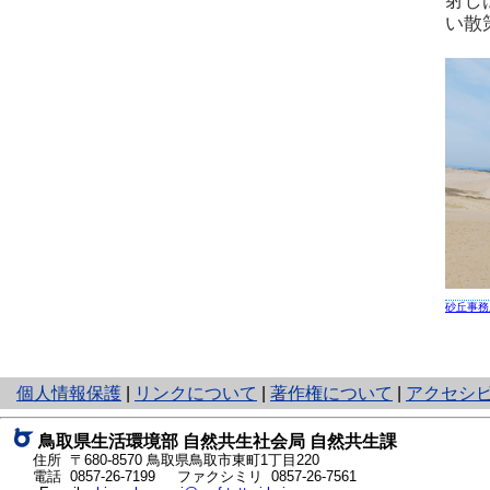
射し
い散
砂丘事務
と
個人情報保護
|
リンクについて
|
著作権について
|
アクセシ
り
ネ
鳥取県生活環境部 自然共生社会局 自然共生課
ッ
住所 〒680-8570
鳥取県鳥取市東町1丁目220
ト
電話
0857-26-7199
ファクシミリ 0857-26-7561