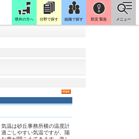
県外の方へ
分野で探す
組織で探す
防災 緊急
メニュー
、気温は砂丘事務所横の温度計
。過ごしやすい気温ですが、陽