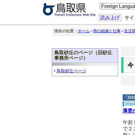
こ
の
ペ
ー
読み上げ
サイ
ジ
を
翻
現在の位置：
ホーム
県の組織と仕事
生活
訳
す
る
鳥取砂丘のページ（旧砂丘
事務所ページ）
鳥取砂丘ページ
「
20
201
薄雲
午前
で２