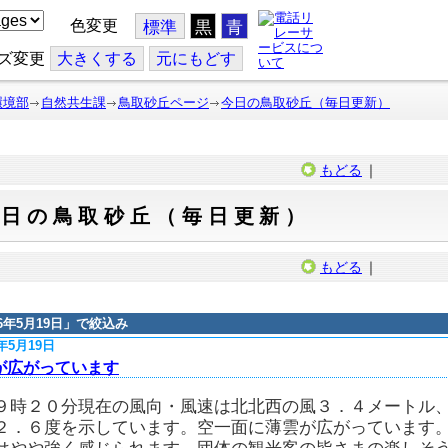
色変更
標準
黒
青
ズ変更
大
きくする
元
にもどす
環境部
自然共生課
鳥取砂丘ページ
今日の鳥取砂丘（毎日更新）
もどる
｜
今日の鳥取砂丘（毎日更新）
もどる
｜
16年5月19日
」で絞込み
6年5月19日
が広がっています
９時２０分現在の風向・風速は北北西の風３．４メートル
２．６度を示しています。空一面に薄雲が広がっています