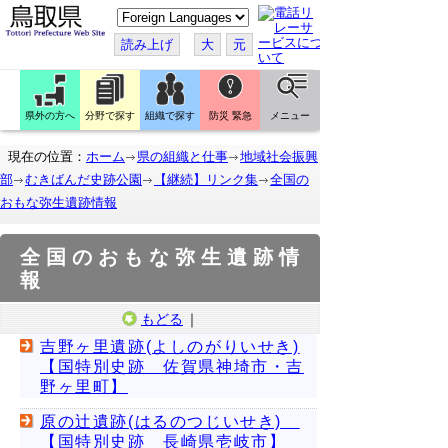
こ
の
ペ
読み上げ
大
元
ー
ジ
を
翻
訳
県外の方へ
分野で探す
組織で探す
防災 緊急
メニュー
す
る
現在の位置：
ホーム
県の組織と仕事
地域社会振興
部
むきばんだ史跡公園
【継続】リンク集
全国の
おもな弥生遺跡情報
全国のおもな弥生遺跡情
報
もどる
｜
吉野ヶ里遺跡(よしのがりいせき)
【国特別史跡 佐賀県神埼市・吉
野ヶ里町】
原の辻遺跡(はるのつじいせき)
【国特別史跡 長崎県壱岐市】