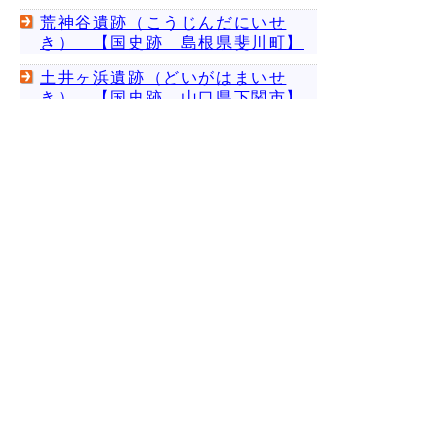
荒神谷遺跡（こうじんだにいせ
き） 【国史跡 島根県斐川町】
土井ヶ浜遺跡（どいがはまいせ
き） 【国史跡 山口県下関市】
比恵遺跡（ひえいせき） 【国史
跡 福岡市】
平塚川添遺跡（ひらつかかわぞえ
いせき） 【国史跡 福岡県朝倉
市】
平原遺跡（ひらばるいせき）
【国史跡 福岡県糸原市（糸原市
のトップページで検索してくださ
い）】
安国寺集落遺跡（あんこくじしゅ
うらくいせき） 【国史跡 大分
県国東市】
上の階層に戻る
｜