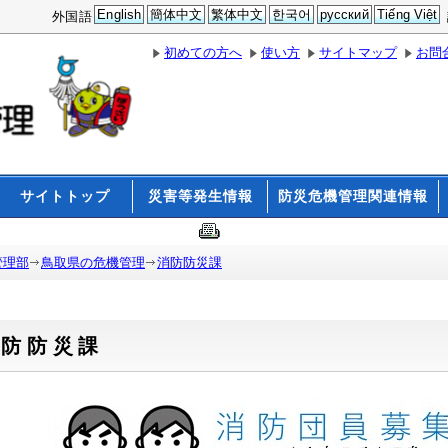
English
簡体中文
繁体中文
한국어
русский
Tiếng Việt
外国語
初めての方へ
使い方
サイトマップ
お問
サイトトップ
災害等発生情報
防災危機管理関連情報
管理部
鳥取県の危機管理
消防防災課
消防防災課