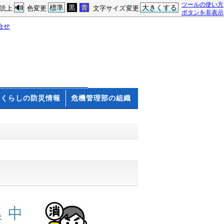
ツールの使い方
標準
黒
青
大きくする
読上
色変更
文字サイズ変更
ボタンを非表示
合せ
くらしの防災情報
危機管理部の組織