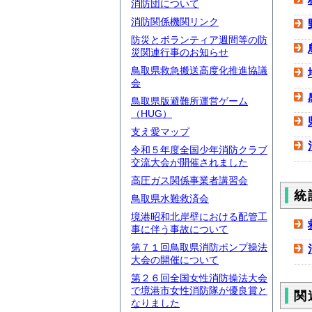
消防団について
消防関係機関リンク
防災とボランティア週間等の防
災関連行事のお知らせ
鳥取県救急搬送高度化推進協議
会
鳥取県版避難所運営ゲーム
（HUG）
支え愛マップ
令和５年度全国少年消防クラブ
交流大会が開催されました
高圧ガス関係事業者講習会
統
鳥取県水難救済会
境港昭和北岸壁における配管工
事に伴う事故について
第７１回鳥取県消防ポンプ操法
大会の開催について
第２６回全国女性消防操法大会
で境港市女性消防隊が優良賞と
関
なりました