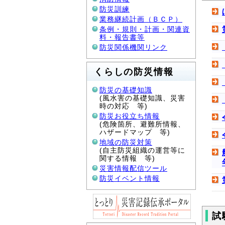
防災訓練
業務継続計画（ＢＣＰ）
条例・規則・計画・関連資
料・報告書等
防災関係機関リンク
くらしの防災情報
防災の基礎知識
(風水害の基礎知識、災害
時の対応 等)
防災お役立ち情報
(危険箇所、避難所情報、
ハザードマップ 等)
地域の防災対策
(自主防災組織の運営等に
関する情報 等)
災害情報配信ツール
防災イベント情報
試