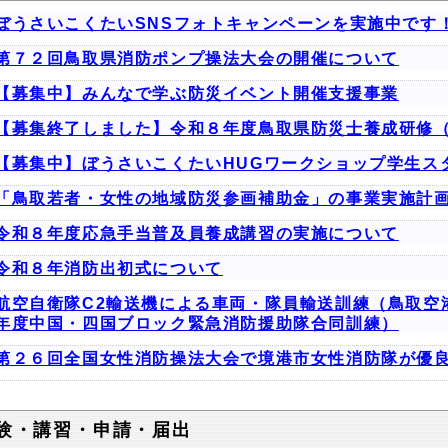
ぼうさいこくたいSNSフォトキャンペーンを実施中です！
第７２回鳥取県消防ポンプ操法大会の開催について
【募集中】みんなで学ぶ防災イベント開催支援事業
【募集終了しました】令和８年度鳥取県防災士養成研修
【募集中】ぼうさいこくたいHUGワークショップ学生ス
「鳥取若者・女性の地域防災参画補助金」の事業実施計
令和８年度応急手当普及員養成講習の実施について
令和８年消防出初式について
航空自衛隊C2輸送機による車両・隊員輸送訓練（鳥取空
年度中国・四国ブロック緊急消防援助隊合同訓練）
第２６回全国女性消防操法大会で境港市女性消防隊が優
験・講習・申請・届出