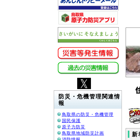
防災・危機管理関連情
報
鳥取県の防災・危機管理
国民保護
原子力防災
鳥取県地域防災計画
新
消防情報