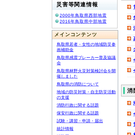
災害等関連情報
2000年鳥取県西部地震
2016年鳥取県中部地震
メインコンテンツ
鳥取県若者・女性の地域防災参
画補助金
鳥取県感震ブレーカー普及協議
会
鳥取県林野火災対策検討会を開
催しました
鳥取県の消防について
消
地域の防災対策・自主防災活動
の支援
消防行政に関する話題
保安行政に関する話題
試験・講習・申請・届出
統計情報