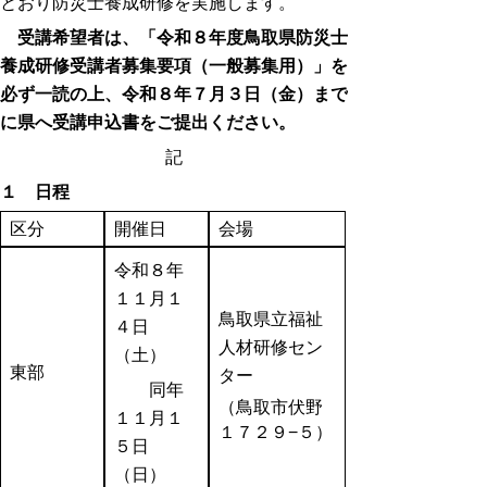
とおり防災士養成研修を実施します。
受講希望者は、「令和８年度鳥取県防災士
養成研修受講者募集要項（一般募集用）」
を
必ず一読の上、令和８年７月３日（金）まで
に県へ受講申込書をご提出ください。
記
１ 日程
区分
開催日
会場
令和８年
１１月１
鳥取県立福祉
４日
人材研修セン
（土）
東部
ター
同年
（鳥取市伏野
１１月１
１７２９−５）
５日
（日）