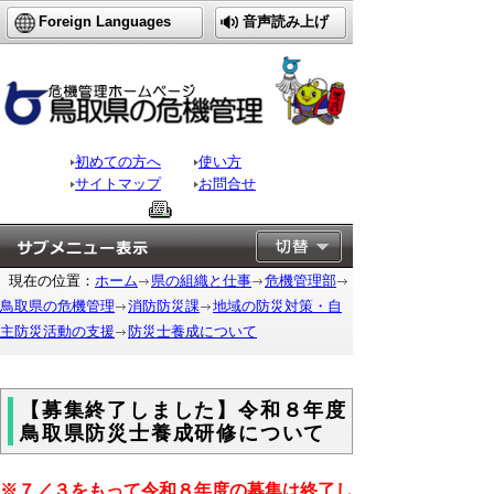
Foreign Languages
音声読み上げ
初めての方へ
使い方
サイトマップ
お問合せ
現在の位置：
ホーム
県の組織と仕事
危機管理部
鳥取県の危機管理
消防防災課
地域の防災対策・自
主防災活動の支援
防災士養成について
【募集終了しました】令和８年度
鳥取県防災士養成研修について
※
７／３をもって
令和８年度の募集は終了し