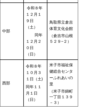
令和８年
１２月１
９日
鳥取県立倉吉
（土）
体育文化会館
中部
同年
（倉吉市
⼭
根
１２月２
５２９
−
２）
０日
（日）
米子市福祉保
令和８年
健総合センタ
１０月３
ーふれあいの
１日（土)
西部
里
同年１１
（米子市錦町
月１日
一丁目１３９
（日）
－３）