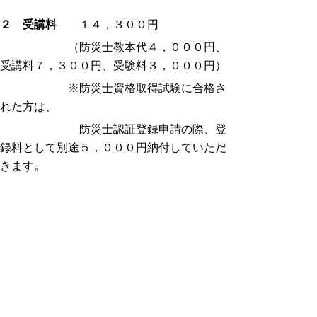
２ 受講料
１４，３００円
（防災士教本代４，０００円、
受講料７，３００円、受験料３，０００円）
※防災士資格取得試験に合格さ
れた方は、
防災士認証登録申請の際、登
録料として別途５，０００円納付していただ
きます。
３ 募集人数
東部・中部・西部いずれの
会場も７０名（予定）
※各会場の定員数を超えたと
きは、先着順とするほか、
研修会場の変更をお願いす
る場合がありますので、予めご承知くださ